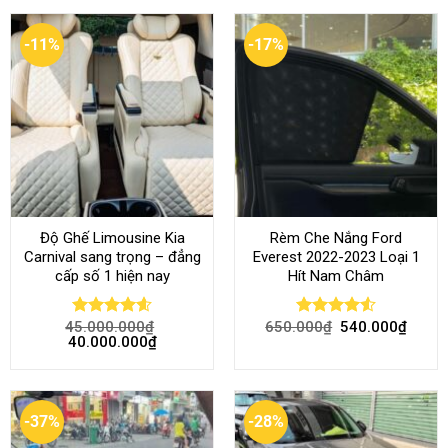
-11%
-17%
Độ Ghế Limousine Kia
Rèm Che Nắng Ford
Carnival sang trọng – đẳng
Everest 2022-2023 Loại 1
cấp số 1 hiện nay
Hít Nam Châm
45.000.000
₫
650.000
₫
540.000
₫
Rated
4.58
Rated
4.51
40.000.000
₫
out of 5
out of 5
-37%
-28%