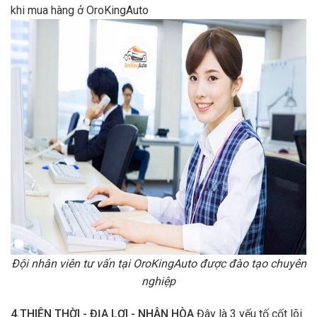
khi mua hàng ở OroKingAuto
Đội nhân viên tư vấn tại OroKingAuto được đào tạo chuyên
nghiệp
4.THIÊN THỜI - ĐỊA LỢI - NHÂN HÒA
Đây là 3 yếu tố cốt lõi