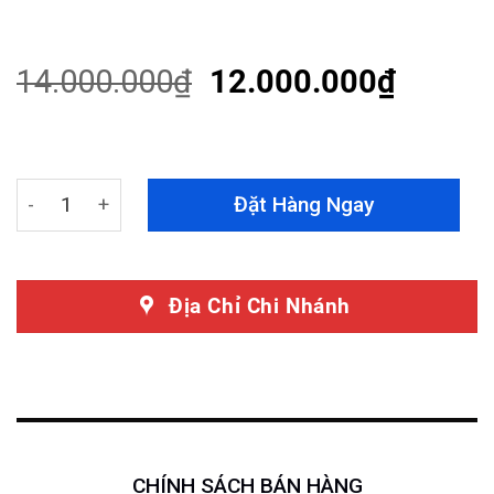
Rated
27
4.52
out of 5
based on
customer
14.000.000
₫
12.000.000
₫
ratings
Bọc Ghế Da Nappa Xe Range Rover HSE quantity
Đặt Hàng Ngay
Địa Chỉ Chi Nhánh
CHÍNH SÁCH BÁN HÀNG