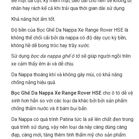
Bề mặt da cực kỳ mềm mại, dẻo dai cho nên sẽ không bị
nhăn hay rách kể cả khi trải qua thời gian dài sử dụng.
Khả năng hút ẩm tốt.
Độ bền của Bọc Ghế Da Nappa Xe Range Rover HSE
là
không thể chối cãi bởi da nappa có độ dày cực kỳ bền,
không hề dễ bong tróc hay trầy xước.
Sử dụng
bọc da nappa ghế ô tô
sẽ giúp người ngồi trên
xe cảm thấy êm ái và dễ chịu.
Da Nappa thoáng khí và không gây mùi, có khả năng
chống nắng hiệu quả.
Bọc Ghế Da Nappa Xe Range Rover HSE
cho ô tô dễ vệ
sinh hơn hẳn so với các loại da khác bởi bởi sản phẩm
chống thấm nước và ít bám bụi bẩn.
Da Nappa có quá trình Patina tức là sẽ lên chất đen trong
quá trình sử dụng, vậy nên loại da này càng dùng càng
đẹp, càng mới, tăng thêm tính thẩm mỹ cho sản phẩm.