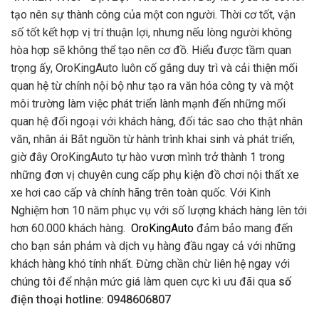
tạo nên sự thành công của một con người. Thời cơ tốt, vận
số tốt kết hợp vị trí thuận lợi, nhưng nếu lòng người không
hòa hợp sẽ không thể tạo nên cơ đồ. Hiểu được tầm quan
trọng ấy, OroKingAuto luôn cố gắng duy trì và cải thiện mối
quan hệ từ chính nội bộ như tạo ra văn hóa công ty và một
môi trường làm việc phát triển lành mạnh đến những mối
quan hệ đối ngoại với khách hàng, đối tác sao cho thật nhân
văn, nhân ái Bắt nguồn từ hành trình khai sinh và phát triển,
giờ đây OroKingAuto tự hào vươn mình trở thành 1 trong
những đơn vị chuyên cung cấp phụ kiện đồ chơi nội thất xe
xe hơi cao cấp và chính hãng trên toàn quốc. Với Kinh
Nghiệm hơn 10 năm phục vụ với số lượng khách hàng lên tới
hơn 60.000 khách hàng.
OroKingAuto
đảm bảo mang đến
cho bạn sản phảm và dịch vụ hàng đầu ngay cả với những
khách hàng khó tính nhất. Đừng chần chừ liên hệ ngay với
chúng tôi để nhận mức giá làm quen cực kì ưu đãi qua
số
điện thoại hotline: 0948606807