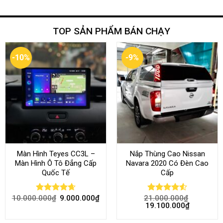
TOP SẢN PHẨM BÁN CHẠY
-10%
-9%
Màn Hình Teyes CC3L –
Nắp Thùng Cao Nissan
Màn Hình Ô Tô Đẳng Cấp
Navara 2020 Có Đèn Cao
Quốc Tế
Cấp
10.000.000
₫
9.000.000
₫
21.000.000
₫
Rated
4.68
Rated
4.52
19.100.000
₫
out of 5
out of 5