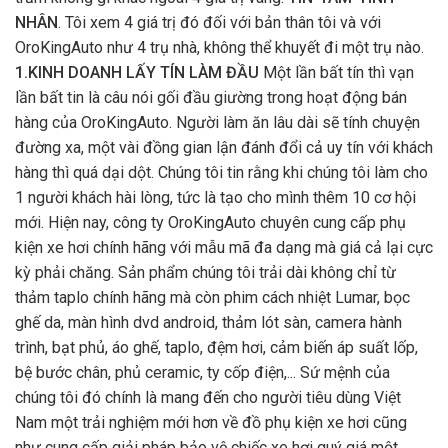
NHÂN
. Tôi xem 4 giá trị đó đối với bản thân tôi và với
OroKingAuto như 4 trụ nhà, không thể khuyết đi một trụ nào.
1.KINH DOANH LẤY TÍN LÀM ĐẦU
Một lần bất tín thì vạn
lần bất tin là câu nói gối đầu giường trong hoạt động bán
hàng của OroKingAuto. Người làm ăn lâu dài sẽ tính chuyện
đường xa, một vài đồng gian lận đánh đổi cả uy tín với khách
hàng thì quá dại dột. Chúng tôi tin rằng khi chúng tôi làm cho
1 người khách hài lòng, tức là tạo cho mình thêm 10 cơ hội
mới. Hiện nay, công ty OroKingAuto chuyên cung cấp phụ
kiện xe hơi chính hãng với mẫu mã đa dạng mà giá cả lại cực
kỳ phải chăng. Sản phẩm chúng tôi trải dài không chỉ từ
thảm taplo chính hãng mà còn phim cách nhiệt Lumar, bọc
ghế da, màn hình dvd android, thảm lót sàn, camera hành
trình, bạt phủ, áo ghế, taplo, đệm hơi, cảm biến áp suất lốp,
bệ bước chân, phủ ceramic, ty cốp điện,... Sứ mệnh của
chúng tôi đó chính là mang đến cho người tiêu dùng Việt
Nam một trải nghiệm mới hơn về đồ phụ kiện xe hơi cũng
như cung cấp giải pháp bảo vệ chiếc xe hơi quý giá một