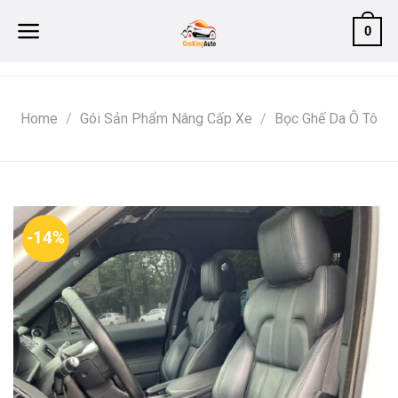
Skip
0
to
content
Home
/
Gói Sản Phẩm Nâng Cấp Xe
/
Bọc Ghế Da Ô Tô
-14%