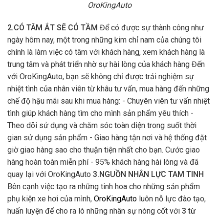
OroKingAuto
2.CÓ TÂM ẮT SẼ CÓ TẦM
Để có được sự thành công như
ngày hôm nay, một trong những kim chỉ nam của chúng tôi
chính là làm việc có tâm với khách hàng, xem khách hàng là
trung tâm và phát triển nhờ sự hài lòng của khách hàng Đến
với OroKingAuto, bạn sẽ không chỉ được trải nghiệm sự
nhiệt tình của nhân viên từ khâu tư vấn, mua hàng đến những
chế độ hậu mãi sau khi mua hàng: - Chuyên viên tư vấn nhiệt
tình giúp khách hàng tìm cho mình sản phẩm yêu thích -
Theo dõi sử dụng và chăm sóc toàn diện trong suốt thời
gian sử dụng sản phẩm - Giao hàng tận nơi và hệ thống đặt
giờ giao hàng sao cho thuận tiện nhất cho bạn. Cước giao
hàng hoàn toàn miễn phí - 95% khách hàng hài lòng và đã
quay lại với OroKingAuto
3.NGUỒN NHÂN LỰC TAM TINH
Bên cạnh việc tạo ra những tinh hoa cho những sản phẩm
phụ kiện xe hơi của mình,
OroKingAuto
luôn nỗ lực đào tạo,
huấn luyện để cho ra lò những nhân sự nòng cốt với
3 từ