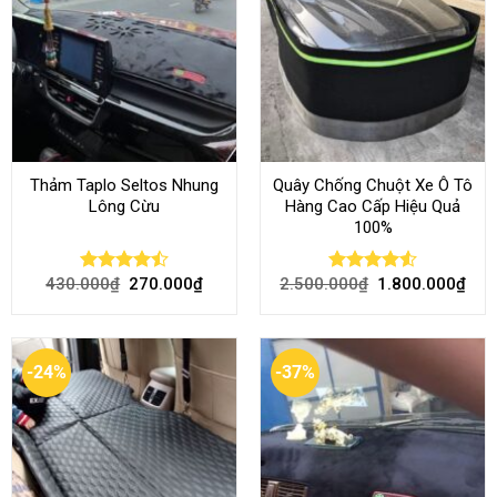
Thảm Taplo Seltos Nhung
Quây Chống Chuột Xe Ô Tô
Lông Cừu
Hàng Cao Cấp Hiệu Quả
100%
430.000
₫
270.000
₫
2.500.000
₫
1.800.000
₫
Rated
Rated
4.51
4.46
out
out of 5
of 5
-24%
-37%