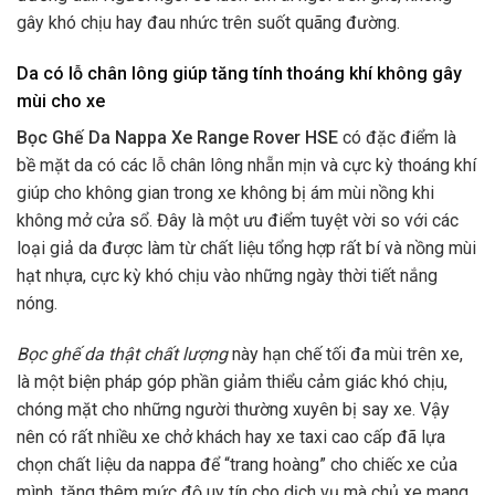
gây khó chịu hay đau nhức trên suốt quãng đường.
Da có lỗ chân lông giúp tăng tính thoáng khí không gây
mùi cho xe
Bọc Ghế Da Nappa Xe Range Rover HSE
có đặc điểm là
bề mặt da có các lỗ chân lông nhẵn mịn và cực kỳ thoáng khí
giúp cho không gian trong xe không bị ám mùi nồng khi
không mở cửa sổ. Đây là một ưu điểm tuyệt vời so với các
loại giả da được làm từ chất liệu tổng hợp rất bí và nồng mùi
hạt nhựa, cực kỳ khó chịu vào những ngày thời tiết nắng
nóng.
Bọc ghế da thật chất lượng
này hạn chế tối đa mùi trên xe,
là một biện pháp góp phần giảm thiểu cảm giác khó chịu,
chóng mặt cho những người thường xuyên bị say xe. Vậy
nên có rất nhiều xe chở khách hay xe taxi cao cấp đã lựa
chọn chất liệu da nappa để “trang hoàng” cho chiếc xe của
mình, tăng thêm mức độ uy tín cho dịch vụ mà chủ xe mang