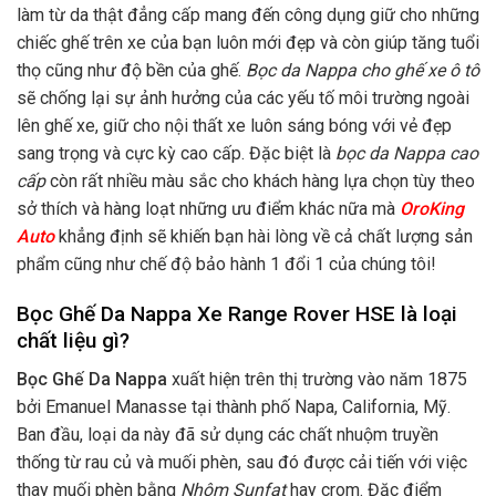
làm từ da thật đẳng cấp mang đến công dụng giữ cho những
chiếc ghế trên xe của bạn luôn mới đẹp và còn giúp tăng tuổi
thọ cũng như độ bền của ghế.
Bọc da Nappa cho ghế xe ô tô
sẽ chống lại sự ảnh hưởng của các yếu tố môi trường ngoài
lên ghế xe, giữ cho nội thất xe luôn sáng bóng với vẻ đẹp
sang trọng và cực kỳ cao cấp. Đặc biệt là
bọc da Nappa cao
cấp
còn rất nhiều màu sắc cho khách hàng lựa chọn tùy theo
sở thích và hàng loạt những ưu điểm khác nữa mà
OroKing
Auto
khẳng định sẽ khiến bạn hài lòng về cả chất lượng sản
phẩm cũng như chế độ bảo hành 1 đổi 1 của chúng tôi!
Bọc Ghế Da Nappa Xe Range Rover HSE là loại
chất liệu gì?
Bọc Ghế Da Nappa
xuất hiện trên thị trường vào năm 1875
bởi
Emanuel Manasse tại thành phố Napa, California, Mỹ.
Ban đầu, loại da này đã sử dụng các chất nhuộm truyền
thống từ rau củ và muối phèn, sau đó được cải tiến với việc
thay muối phèn bằng
Nhôm Sunfat
hay crom.
Đặc điểm