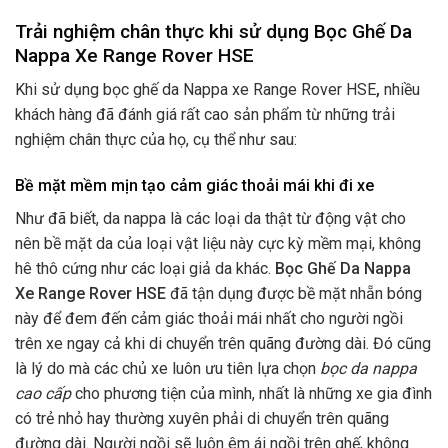
Trải nghiệm chân thực khi sử dụng Bọc Ghế Da
Nappa Xe Range Rover HSE
Khi sử dụng bọc ghế da Nappa xe Range Rover HSE
,
nhiều
khách hàng đã đánh giá rất cao sản phẩm từ những trải
nghiệm chân thực của họ, cụ thể như sau:
Bề mặt mềm mịn tạo cảm giác thoải mái khi đi xe
Như đã biết, da nappa là các loại da thật từ động vật cho
nên bề mặt da của loại vật liệu này cực kỳ mềm mại, không
hê thô cứng như các loại giả da khác.
Bọc Ghế Da Nappa
Xe Range Rover HSE
đã tận dụng được bề mặt nhẵn bóng
này để đem đến cảm giác thoải mái nhất cho người ngồi
trên xe ngay cả khi di chuyển trên quãng đường dài. Đó cũng
là lý do mà các chủ xe luôn ưu tiên lựa chọn
bọc da nappa
cao cấp
cho phương tiện của mình, nhất là những xe gia đình
có trẻ nhỏ hay thường xuyên phải di chuyển trên quãng
đường dài. Người ngồi sẽ luôn êm ái ngồi trên ghế, không