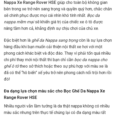
Nappa Xe Range Rover HSE
giúp cho toàn bộ không gian
bên trong xe trở nên sang trọng và quyền quý hơn, chắc chắn
sẽ chinh phục được mọi cái nhìn khó tính nhất.
Bọc da
nappa mềm mại
sẽ khiến giá trị của chiếc xe ô tô được
nâng tầm hơn cả, khẳng định sự chịu chơi của chủ xe.
Đặc biệt hơn là
ghế da Nappa sang trọng
còn là sự lựa chọn
hàng đầu khi bạn muốn cải thiện nội thất xe hơi với một
phong cách khác biệt và độc đáo. Thay vì phải tốn quá nhiều
chi phí thay mới nội thất thì bạn chỉ cần
bọc da nappa cho
ghế ô tô
theo sở thích hoặc theo sự phù hợp với màu xe là
đã có thể “hô biến” xế yêu trở nên phong cách nổi trội hơn rồi
đó!
Đa dạng lựa chọn màu sắc cho Bọc Ghế Da Nappa Xe
Range Rover HSE
Nhiều người vẫn lầm tưởng là da thật nappa không có nhiều
màu sắc nhưng trên thực tế chúng lại có đa dạng màu rất