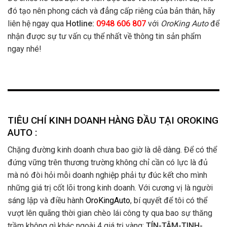
đó tạo nên phong cách và đẳng cấp riêng của bản thân, hãy
liên hệ ngay qua
Hotline:
0948 606 807
với
OroKing Auto
để
nhận được sự tư vấn cụ thể nhất về thông tin sản phẩm
ngay nhé!
TIÊU CHÍ KINH DOANH HÀNG ĐẦU TẠI OROKING
AUTO :
Chặng đường kinh doanh chưa bao giờ là dễ dàng. Để có thể
đứng vững trên thương trường không chỉ cần có lực là đủ
mà nó đòi hỏi mỗi doanh nghiệp phải tự đúc kết cho mình
những giá trị cốt lõi trong kinh doanh. Với cương vị là người
sáng lập và điều hành
OroKingAuto
, bí quyết để tôi có thể
vượt lên quãng thời gian chèo lái công ty qua bao sự thăng
trầm không gì khác ngoài 4 giá trị vàng:
TÍN-TÂM-TINH-