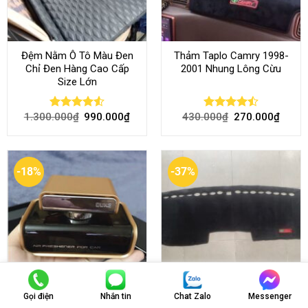
Đệm Nằm Ô Tô Màu Đen
Thảm Taplo Camry 1998-
Chỉ Đen Hàng Cao Cấp
2001 Nhung Lông Cừu
Size Lớn
1.300.000
₫
990.000
₫
430.000
₫
270.000
₫
Rated
4.54
Rated
out of 5
4.50
out
of 5
-18%
-37%
Gọi điện
Nhắn tin
Chat Zalo
Messenger
Nước Hoa Ô Tô Duke Cao
Thảm Taplo Ford Ranger