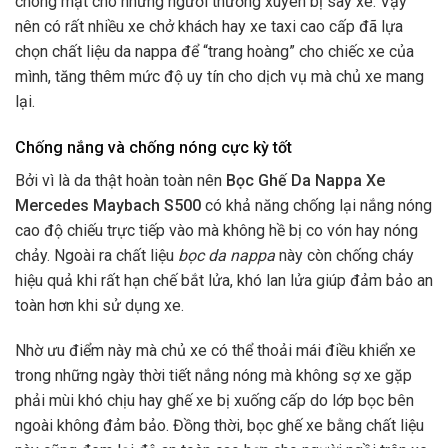
chóng mặt cho những người thường xuyên bị say xe. Vậy
nên có rất nhiều xe chở khách hay xe taxi cao cấp đã lựa
chọn chất liệu da nappa để “trang hoàng” cho chiếc xe của
mình, tăng thêm mức độ uy tín cho dịch vụ mà chủ xe mang
lại.
Chống nắng và chống nóng cực kỳ tốt
Bởi vì là da thật hoàn toàn nên
Bọc Ghế Da Nappa Xe
Mercedes Maybach S500
có khả năng chống lại nắng nóng
cao độ chiếu trực tiếp vào mà không hề bị co vón hay nóng
chảy. Ngoài ra chất liệu
bọc da nappa
này còn chống cháy
hiệu quả khi rất hạn chế bắt lửa, khó lan lửa giúp đảm bảo an
toàn hơn khi sử dụng xe.
Nhờ ưu điểm này mà chủ xe có thể thoải mái điều khiển xe
trong những ngày thời tiết nắng nóng mà không sợ xe gặp
phải mùi khó chịu hay ghế xe bị xuống cấp do lớp bọc bên
ngoài không đảm bảo.
Đồng thời, bọc ghế xe bằng chất liệu