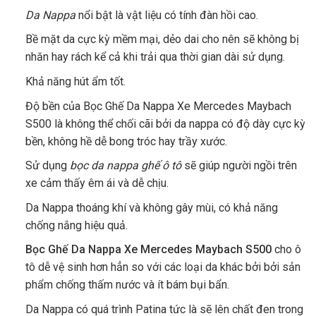
Da Nappa
nổi bật là vật liệu có tính đàn hồi cao.
Bề mặt da cực kỳ mềm mại, dẻo dai cho nên sẽ không bị
nhăn hay rách kể cả khi trải qua thời gian dài sử dụng.
Khả năng hút ẩm tốt.
Độ bền của Bọc Ghế Da Nappa Xe Mercedes Maybach
S500
là không thể chối cãi bởi da nappa có độ dày cực kỳ
bền, không hề dễ bong tróc hay trầy xước.
Sử dụng
bọc da nappa ghế ô tô
sẽ giúp người ngồi trên
xe cảm thấy êm ái và dễ chịu.
Da Nappa thoáng khí và không gây mùi, có khả năng
chống nắng hiệu quả.
Bọc Ghế Da Nappa Xe Mercedes Maybach S500
cho ô
tô dễ vệ sinh hơn hẳn so với các loại da khác bởi bởi sản
phẩm chống thấm nước và ít bám bụi bẩn.
Da Nappa có quá trình Patina tức là sẽ lên chất đen trong