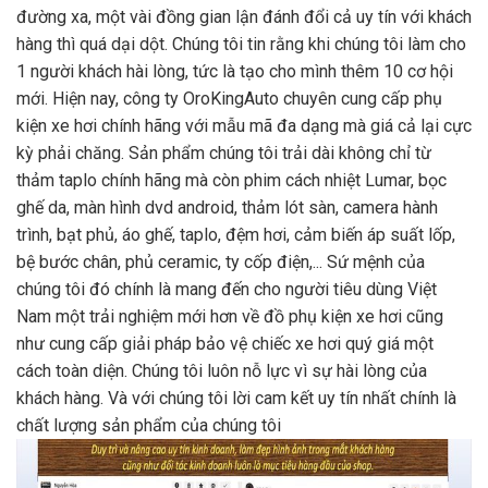
đường xa, một vài đồng gian lận đánh đổi cả uy tín với khách
hàng thì quá dại dột. Chúng tôi tin rằng khi chúng tôi làm cho
1 người khách hài lòng, tức là tạo cho mình thêm 10 cơ hội
mới. Hiện nay, công ty OroKingAuto chuyên cung cấp phụ
kiện xe hơi chính hãng với mẫu mã đa dạng mà giá cả lại cực
kỳ phải chăng. Sản phẩm chúng tôi trải dài không chỉ từ
thảm taplo chính hãng mà còn phim cách nhiệt Lumar, bọc
ghế da, màn hình dvd android, thảm lót sàn, camera hành
trình, bạt phủ, áo ghế, taplo, đệm hơi, cảm biến áp suất lốp,
bệ bước chân, phủ ceramic, ty cốp điện,... Sứ mệnh của
chúng tôi đó chính là mang đến cho người tiêu dùng Việt
Nam một trải nghiệm mới hơn về đồ phụ kiện xe hơi cũng
như cung cấp giải pháp bảo vệ chiếc xe hơi quý giá một
cách toàn diện. Chúng tôi luôn nỗ lực vì sự hài lòng của
khách hàng. Và với chúng tôi lời cam kết uy tín nhất chính là
chất lượng sản phẩm của chúng tôi