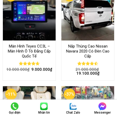
Màn Hình Teyes CC3L –
Nắp Thùng Cao Nissan
Màn Hình Ô Tô Đẳng Cấp
Navara 2020 Có Đèn Cao
Quốc Tế
Cấp
10.000.000
₫
9.000.000
₫
21.000.000
₫
Rated
4.68
Rated
4.52
19.100.000
₫
out of 5
out of 5
-11%
-37%
Gọi điện
Nhắn tin
Chat Zalo
Messenger