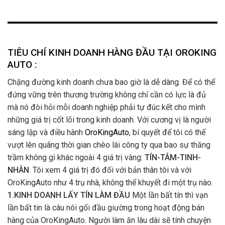
TIÊU CHÍ KINH DOANH HÀNG ĐẦU TẠI OROKING
AUTO :
Chặng đường kinh doanh chưa bao giờ là dễ dàng. Để có thể
đứng vững trên thương trường không chỉ cần có lực là đủ
mà nó đòi hỏi mỗi doanh nghiệp phải tự đúc kết cho mình
những giá trị cốt lõi trong kinh doanh. Với cương vị là người
sáng lập và điều hành
OroKingAuto
, bí quyết để tôi có thể
vượt lên quãng thời gian chèo lái công ty qua bao sự thăng
trầm không gì khác ngoài 4 giá trị vàng:
TÍN-TÂM-TINH-
NHÂN
. Tôi xem 4 giá trị đó đối với bản thân tôi và với
OroKingAuto như 4 trụ nhà, không thể khuyết đi một trụ nào.
1.KINH DOANH LẤY TÍN LÀM ĐẦU
Một lần bất tín thì vạn
lần bất tin là câu nói gối đầu giường trong hoạt động bán
hàng của OroKingAuto. Người làm ăn lâu dài sẽ tính chuyện