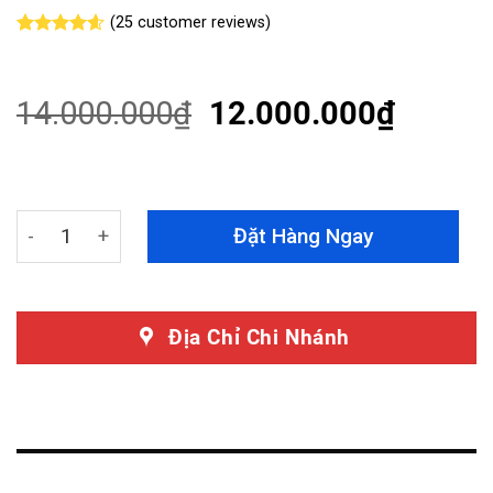
(
25
customer reviews)
Rated
25
4.56
out of 5
based on
customer
14.000.000
₫
12.000.000
₫
ratings
Bọc Ghế Da Nappa Xe Mercedes Maybach S500 quantit
Đặt Hàng Ngay
Địa Chỉ Chi Nhánh