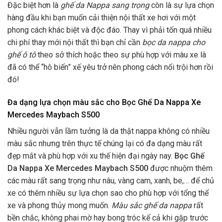
Đặc biệt hơn là
ghế da Nappa sang trọng
còn là sự lựa chọn
hàng đầu khi bạn muốn cải thiện nội thất xe hơi với một
phong cách khác biệt và độc đáo. Thay vì phải tốn quá nhiều
chi phí thay mới nội thất thì bạn chỉ cần
bọc da nappa cho
ghế ô tô
theo sở thích hoặc theo sự phù hợp với màu xe là
đã có thể “hô biến” xế yêu trở nên phong cách nổi trội hơn rồi
đó!
Đa dạng lựa chọn màu sắc cho Bọc Ghế Da Nappa Xe
Mercedes Maybach S500
Nhiều người vẫn lầm tưởng là da thật nappa không có nhiều
màu sắc nhưng trên thực tế chúng lại có đa dạng màu rất
đẹp mắt và phù hợp với xu thế hiện đại ngày nay.
Bọc Ghế
Da Nappa
Xe Mercedes Maybach S500
được nhuộm thêm
các màu rất sang trọng như nâu, vàng cam, xanh, be,… để chủ
xe có thêm nhiều sự lựa chọn sao cho phù hợp với tổng thể
xe và phong thủy mong muốn.
Màu sắc ghế da nappa
rất
bền chắc, không phai mờ hay bong tróc kể cả khi gặp trước