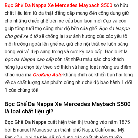
Bọc Ghế Da Nappa Xe Mercedes Maybach S500
sở hữu
chất liệu làm từ da thật đẳng cấp mang đến công dụng giữ
cho những chiếc ghế trên xe của bạn luôn mới đẹp và còn
giúp tăng tuổi thọ cũng như độ bền của ghế.
Bọc da Nappa
cho ghế xe ô tô
sẽ chống lại sự ảnh hưởng của các yếu tố
môi trường ngoài lên ghế xe, giữ cho nội thất xe luôn sáng
bóng với vẻ đẹp sang trọng và cực kỳ cao cấp. Đặc biệt là
bọc da Nappa cao cấp
còn rất nhiều màu sắc cho khách
hàng lựa chọn tùy theo sở thích và hàng loạt những ưu điểm
khác nữa mà
OroKing Auto
khẳng định sẽ khiến bạn hài lòng
về cả chất lượng sản phẩm cũng như chế độ bảo hành 1 đổi
1 của chúng tôi!
Bọc Ghế Da Nappa Xe Mercedes Maybach S500
là loại chất liệu gì?
Bọc Ghế Da Nappa
xuất hiện trên thị trường vào năm 1875
bởi
Emanuel Manasse tại thành phố Napa, California, Mỹ.
Ban đầu, loại da này đã sử dụng các chất nhuộm truyền