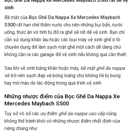
Bọc Ghế Da Nappa Xe Mercedes Maybach S500 rất dễ vệ
sinh
Bề mặt của
Bọc Ghế Da Nappa Xe Mercedes Maybach
S500
rất hạn chế thấm nước cho nên những bụi bẩn, nước
uống, thức ăn vô tình bị đổ ra ghế sẽ rất dễ vệ sinh. Bạn chỉ
cần sử dụng khăn lau hoặc các loại máy vệ sinh ghế ô tô
chuyên dụng để làm sạch mặt ghế một cách dễ dàng chứ
không cần ra các garage để vệ sinh nếu không quá cần thiết.
Sau khi vệ sinh bằng khăn hoặc máy,
bề mặt ghế da nappa
sẽ trở nên sạch đẹp và bóng loáng chứ không hề bị bong
hay mờ màu do tác động trong quá trình vệ sinh.
Những nhược điểm của Bọc Ghế Da Nappa Xe
Mercedes Maybach S500
Tuy sở vô số các ưu điểm
ghế da nappa cao cấp
cũng
không thể tránh khỏi có những nhược điểm nhất định của
riêng chúng như: