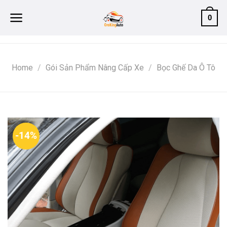
Skip
0
to
content
Home
/
Gói Sản Phẩm Nâng Cấp Xe
/
Bọc Ghế Da Ô Tô
-14%