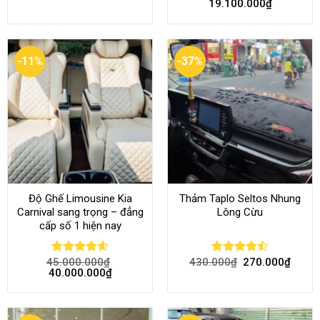
19.100.000
₫
out of 5
out of 5
-11%
-37%
Độ Ghế Limousine Kia
Thảm Taplo Seltos Nhung
Carnival sang trọng – đẳng
Lông Cừu
cấp số 1 hiện nay
45.000.000
₫
430.000
₫
270.000
₫
Rated
4.58
Rated
40.000.000
₫
out of 5
4.46
out
of 5