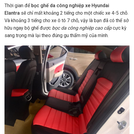
Thời gian để
bọc ghế da công nghiệp xe Hyundai
Elantra
sẽ chỉ mất khoảng 2 tiếng cho một chiếc xe 4-5 chỗ.
Và khoảng 3 tiếng cho xe ô tô 7 chỗ, vậy là bạn đã có thể sở
hữu ngay bộ ghế được
bọc da công nghiệp cao cấp
cực kỳ
sang trọng mà lại theo đúng gu thẩm mỹ của mình.