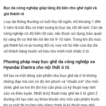
Bọc da công nghiệp giúp tăng độ bền cho ghế ngồi và
giá thành rẻ
Loại da thông thường có tuổi thọ rất ngắn, chỉ khoảng 1 đến
2 năm là bắt đầu có hiện tượng bị bục da, rất dễ rách. Còn da
công nghiệp có độ bền rất cao, nếu được sử dụng, bảo quản
kỹ càng thì có thể lên tới lên tới 9-10 năm. Trong khi đó mức
giá thành bỏ ra lại tương đối rẻ, vừa với túi tiền của đại đa
số khách hàng muốn sở hữu cho mình một chiếc ô tô.
Phương pháp may bọc ghế da công nghiệp xe
Hyundai Elantra cho nội thất ô tô
Để tạo ra một dòng sản phẩm như bọc ghế da ô tô không
những đẹp mà còn có độ ôm phom và “chuẩn zin” cho mỗi
chiếc ghế xe hơi thì đòi hỏi cần phải có kỹ thuật may tinh
xảo và điêu luyện. Nhất là kỹ thuật may ghế da ô tô gồm 2
đường chỉ tạo nên sự khỏe khoắn cho mỗi sản phẩm trước
khi ra mắt thị trường tiêu dùng chính là kỹ thuật may ghế