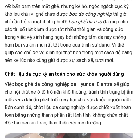
vết bẩn bám trên mặt ghế, những kẽ hở, ngóc ngách cực kỳ
khó lau chùi vì ghế chưa được
bọc da công nghiệp
thì giờ
chỉ cần bỏ ra một ít chi phí để
bọc ghế da ô tô
đã giúp cho
các tài xế tiết kiệm được rất nhiều thời gian và công sức
trong việc vệ sinh hàng ngày
bởi những tấm da này chống
bám bụi và ám mùi rất tốt trong quá trình sử dụng. Vì thế
giúp cho chủ xe vệ sinh nội thất bên trong một cách dễ dàng
nên xe lúc nào cũng giữ được sự sạch sẽ, tươi mới.
Chất liệu da cực kỳ an toàn cho sức khỏe người dùng
Việc
bọc ghế da công nghiệp xe Hyundai Elantra
sẽ giúp
cho nội thất xe ô tô trở nên khô thoáng, tránh tình trạng bị ẩm
mốc và vi khuẩn phát triển gây hại cho sức khỏe người ngồi.
Bên cạnh đó, chất liệu da công nghiệp được chiết xuất hoàn
toàn bằng những thành phần rất lành tính, không chứa chất
độc hại nên an toàn, thân thiện với môi trường.