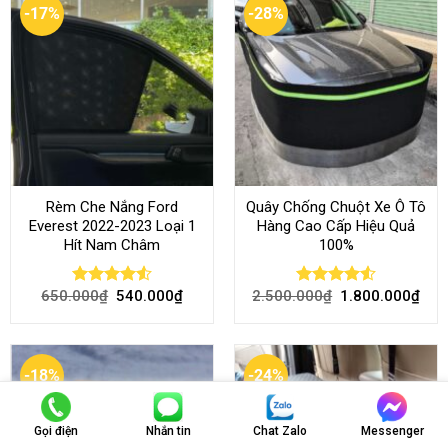
-17%
-28%
Rèm Che Nắng Ford
Quây Chống Chuột Xe Ô Tô
Everest 2022-2023 Loại 1
Hàng Cao Cấp Hiệu Quả
Hít Nam Châm
100%
650.000
₫
540.000
₫
2.500.000
₫
1.800.000
₫
Rated
4.51
Rated
4.51
out of 5
out of 5
-18%
-24%
Gọi điện
Nhắn tin
Chat Zalo
Messenger