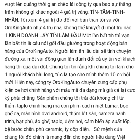
vượt lên quãng thời gian chèo lái công ty qua bao sự thăng
trầm không gì khác ngoài 4 giá trị vàng:
TÍN-TÂM-TINH-
NHÂN
. Tôi xem 4 giá trị đó đối với bản thân tôi và với
OroKingAuto như 4 trụ nhà, không thể khuyết đi một trụ nào.
1.KINH DOANH LẤY TÍN LÀM ĐẦU
Một lần bất tín thì vạn
lần bất tin là câu nói gối đầu giường trong hoạt động bán
hàng của OroKingAuto. Người làm ăn lâu dài sẽ tính chuyện
đường xa, một vài đồng gian lận đánh đổi cả uy tín với khách
hàng thì quá dại dột. Chúng tôi tin rằng khi chúng tôi làm cho
1 người khách hài lòng, tức là tạo cho mình thêm 10 cơ hội
mới. Hiện nay, công ty OroKingAuto chuyên cung cấp phụ
kiện xe hơi chính hãng với mẫu mã đa dạng mà giá cả lại cực
kỳ phải chăng. Sản phẩm chúng tôi trải dài không chỉ từ
thảm taplo chính hãng mà còn phim cách nhiệt Lumar, bọc
ghế da, màn hình dvd android, thảm lót sàn, camera hành
trình, bạt phủ, áo ghế, taplo, đệm hơi, cảm biến áp suất lốp,
bệ bước chân, phủ ceramic, ty cốp điện,... Sứ mệnh của
chúng tôi đó chính là mang đến cho người tiêu dùng Việt