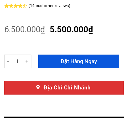
(
14
customer reviews)
Rated
14
4.36
out
of 5
based on
6.500.000
₫
5.500.000
₫
customer
ratings
Bọc Ghế Da Công Nghiệp Xe Hyundai Elantra quantity
Đặt Hàng Ngay
Địa Chỉ Chi Nhánh