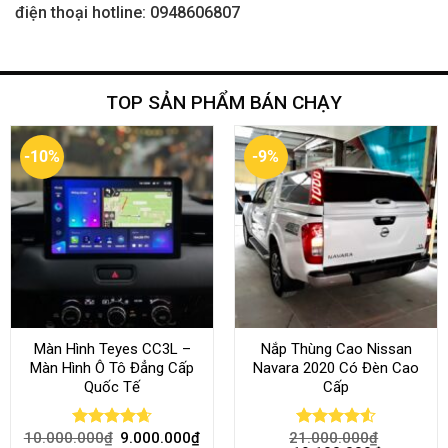
điện thoại hotline: 0948606807
TOP SẢN PHẨM BÁN CHẠY
-10%
-9%
Màn Hình Teyes CC3L –
Nắp Thùng Cao Nissan
Màn Hình Ô Tô Đẳng Cấp
Navara 2020 Có Đèn Cao
Quốc Tế
Cấp
10.000.000
₫
9.000.000
₫
21.000.000
₫
Rated
4.68
Rated
4.52