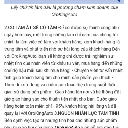
Lấy chữ tín làm đầu là phương châm kinh doanh của
OroKingAuto
2.CÓ TÂM ẮT SẼ CÓ TẦM
Để có được sự thành công như
ngày hôm nay, một trong những kim chỉ nam của chúng tôi
chính là làm việc có tâm với khách hàng, xem khách hàng là
trung tâm và phát triển nhờ sự hài lòng của khách hàng Đến
với OroKingAuto, bạn sẽ không chỉ được trải nghiệm sự
nhiệt tình của nhân viên từ khâu tư vấn, mua hàng đến những
chế độ hậu mãi sau khi mua hàng: - Chuyên viên tư vấn nhiệt
tình giúp khách hàng tìm cho mình sản phẩm yêu thích -
Theo dõi sử dụng và chăm sóc toàn diện trong suốt thời
gian sử dụng sản phẩm - Giao hàng tận nơi và hệ thống đặt
giờ giao hàng sao cho thuận tiện nhất cho bạn. Cước giao
hàng hoàn toàn miễn phí - 95% khách hàng hài lòng và đã
quay lại với OroKingAuto
3.NGUỒN NHÂN LỰC TAM TINH
Bên cạnh việc tạo ra những tinh hoa cho những sản phẩm
phụ kiện xe hơi của mình,
OroKingAuto
luôn nỗ lực đào tạo,