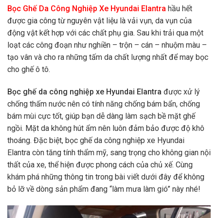
Bọc Ghế Da Công Nghiệp Xe Hyundai Elantra
hầu hết
được gia công từ nguyên vật liệu là vải vụn, da vụn của
động vật kết hợp với các chất phụ gia. Sau khi trải qua một
loạt các công đoạn như nghiền – trộn – cán – nhuộm màu –
tạo vân và cho ra những tấm da chất lượng nhất để may bọc
cho ghế ô tô.
Bọc ghế da công nghiệp xe Hyundai Elantra
được xử lý
chống thấm nước nên có tính năng chống bám bẩn, chống
bám mùi cực tốt, giúp bạn dễ dàng làm sạch bề mặt ghế
ngồi. Mặt da không hút ẩm nên luôn đảm bảo được độ khô
thoáng. Đặc biệt, bọc ghế da công nghiệp xe Hyundai
Elantra
còn tăng tính thẩm mỹ, sang trọng cho không gian nội
thất của xe, thể hiện được phong cách của chủ xế. Cùng
khám phá những thông tin trong bài viết dưới đây để không
bỏ lỡ về dòng sản phẩm đang “làm mưa làm gió” này nhé!