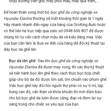
chạy đường viền ghế, may phối màu, may quả trám,…
Để hoàn thiện xong một bộ
bọc ghế da công nghiệp xe
Hyundai Elantra
thường sẽ mất khoảng thời gian là 1 ngày.
Hãy nhanh nhanh đến ngay cửa hàng của
OroKing
Auto hoặc
có thể liên hệ trực tiếp qua zalo số
0948 606 807
để được
chúng tôi tư vấn cách chọn mẫu da và kiểu dáng may. Việc
của bạn cần làm là đưa xe đến của hàng để đội kỹ thuật tại
đây bọc da ghế lên.
Bọc da lên ghế:
Sau khi
bọc ghế da công nghiệp xe
Hyundai Elantra
đã được may xong, thì các thợ kỹ thuật
sẽ tiến hành bọc lên ghế theo cách thức bọc bóp chết
giúp cho bộ da đó được ôm sát, ôm chuẩn vào phom ghế.
Việc bọc ghế này đòi hỏi người thợ phải có sự tỉ mỉ, tập
trung cao độ, cẩn thận và khỏe khoắn thì mới đảm bảo
cho bộ bọc ghế da luôn được căng, đẹp và đem lại sự
sang trọng cho chiếc xe yêu quý của bạn.