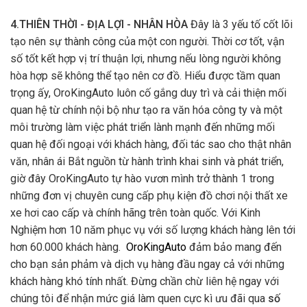
4.THIÊN THỜI - ĐỊA LỢI - NHÂN HÒA
Đây là 3 yếu tố cốt lõi
tạo nên sự thành công của một con người. Thời cơ tốt, vận
số tốt kết hợp vị trí thuận lợi, nhưng nếu lòng người không
hòa hợp sẽ không thể tạo nên cơ đồ. Hiểu được tầm quan
trọng ấy, OroKingAuto luôn cố gắng duy trì và cải thiện mối
quan hệ từ chính nội bộ như tạo ra văn hóa công ty và một
môi trường làm việc phát triển lành mạnh đến những mối
quan hệ đối ngoại với khách hàng, đối tác sao cho thật nhân
văn, nhân ái Bắt nguồn từ hành trình khai sinh và phát triển,
giờ đây OroKingAuto tự hào vươn mình trở thành 1 trong
những đơn vị chuyên cung cấp phụ kiện đồ chơi nội thất xe
xe hơi cao cấp và chính hãng trên toàn quốc. Với Kinh
Nghiệm hơn 10 năm phục vụ với số lượng khách hàng lên tới
hơn 60.000 khách hàng.
OroKingAuto
đảm bảo mang đến
cho bạn sản phảm và dịch vụ hàng đầu ngay cả với những
khách hàng khó tính nhất. Đừng chần chừ liên hệ ngay với
chúng tôi để nhận mức giá làm quen cực kì ưu đãi qua
số