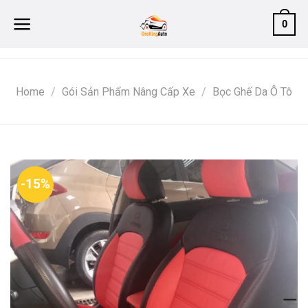
Skip
0
to
content
Home
/
Gói Sản Phẩm Nâng Cấp Xe
/
Bọc Ghế Da Ô Tô
-15%