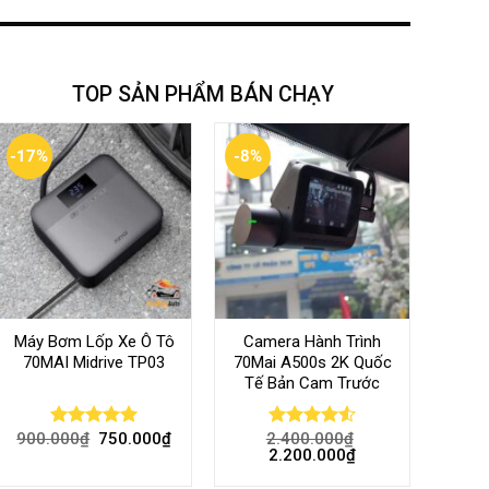
TOP SẢN PHẨM BÁN CHẠY
-17%
-8%
Máy Bơm Lốp Xe Ô Tô
Camera Hành Trình
70MAI Midrive TP03
70Mai A500s 2K Quốc
Tế Bản Cam Trước
900.000
₫
750.000
₫
2.400.000
₫
Rated
5.00
Rated
4.56
2.200.000
₫
out of 5
out of 5