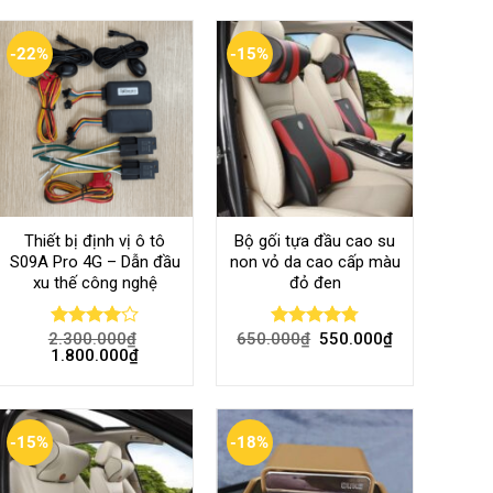
-22%
-15%
Thiết bị định vị ô tô
Bộ gối tựa đầu cao su
S09A Pro 4G – Dẫn đầu
non vỏ da cao cấp màu
xu thế công nghệ
đỏ đen
2.300.000
₫
650.000
₫
550.000
₫
Rated
Rated
4.80
1.800.000
₫
4.00
out
out of 5
of 5
-15%
-18%