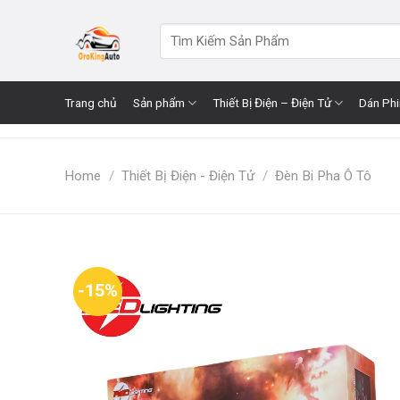
Skip
to
Search
for:
content
Trang chủ
Sản phẩm
Thiết Bị Điện – Điện Tử
Dán Ph
Home
/
Thiết Bị Điện - Điện Tử
/
Đèn Bi Pha Ô Tô
-15%