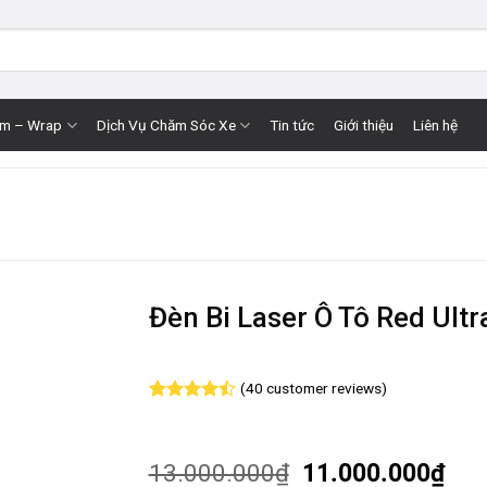
im – Wrap
Dịch Vụ Chăm Sóc Xe
Tin tức
Giới thiệu
Liên hệ
Đèn Bi Laser Ô Tô Red Ultr
(
40
customer reviews)
Rated
40
4.48
out
of 5
based on
13.000.000
₫
11.000.000
₫
customer