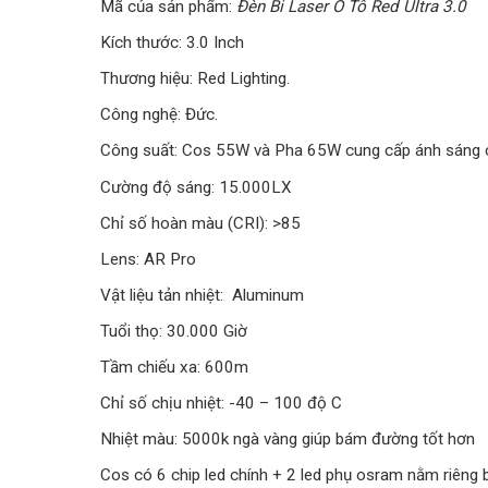
Mã của sản phẩm:
Đèn Bi Laser Ô Tô Red Ultra 3.0
Kích thước: 3.0 Inch
Thương hiệu: Red Lighting.
Công nghệ: Đức.
Công suất: Cos 55W và Pha 65W cung cấp ánh sáng 
Cường độ sáng: 15.000LX
Chỉ số hoàn màu (CRI): >85
Lens: AR Pro
Vật liệu tản nhiệt: Aluminum
Tuổi thọ: 30.000 Giờ
Tầm chiếu xa: 600m
Chỉ số chịu nhiệt: -40 – 100 độ C
Nhiệt màu: 5000k ngà vàng giúp bám đường tốt hơn
Cos có 6 chip led chính + 2 led phụ osram nằm riêng 