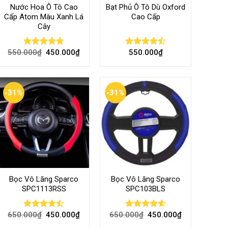
Nước Hoa Ô Tô Cao
Bạt Phủ Ô Tô Dù Oxford
Cấp Atom Màu Xanh Lá
Cao Cấp
Cây
550.000
₫
450.000
₫
550.000
₫
Rated
4.70
Rated
out of 5
4.50
out
of 5
-31%
-31%
Bọc Vô Lăng Sparco
Bọc Vô Lăng Sparco
SPC1113RSS
SPC103BLS
650.000
₫
450.000
₫
650.000
₫
450.000
₫
Rated
Rated
4.57
4.47
out
out of 5