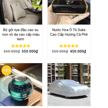
Bộ gối tựa đầu cao su
Nước Hoa Ô Tô Duke
non vỏ da cao cấp màu
Cao Cấp Hương Cà Phê
kem
650.000
₫
550.000
₫
550.000
₫
450.000
₫
Rated
4.70
Rated
4.70
out of 5
out of 5
-18%