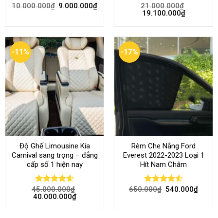
10.000.000
₫
9.000.000
₫
21.000.000
₫
Rated
4.68
Rated
4.52
19.100.000
₫
out of 5
out of 5
-11%
-17%
Độ Ghế Limousine Kia
Rèm Che Nắng Ford
Carnival sang trọng – đẳng
Everest 2022-2023 Loại 1
cấp số 1 hiện nay
Hít Nam Châm
45.000.000
₫
650.000
₫
540.000
₫
Rated
4.58
Rated
4.51
40.000.000
₫
out of 5
out of 5