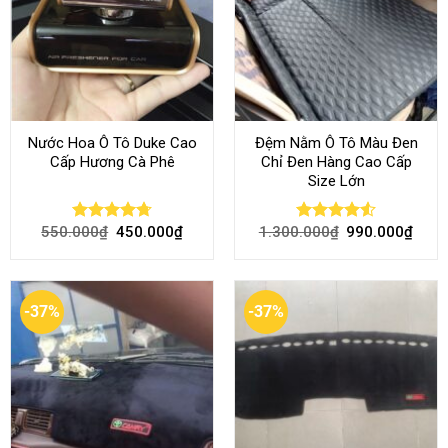
Nước Hoa Ô Tô Duke Cao
Đệm Nằm Ô Tô Màu Đen
Cấp Hương Cà Phê
Chỉ Đen Hàng Cao Cấp
Size Lớn
550.000
₫
450.000
₫
1.300.000
₫
990.000
₫
Rated
4.70
Rated
4.54
out of 5
out of 5
-37%
-37%