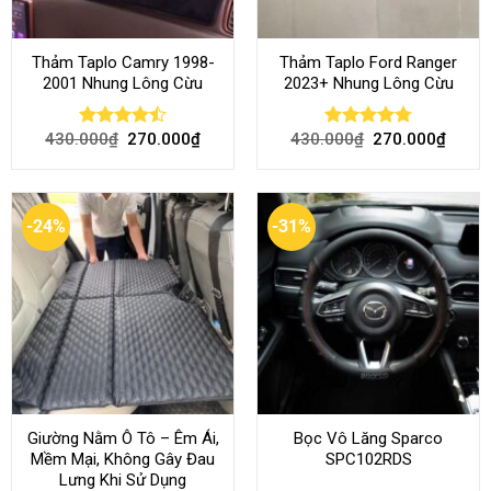
Thảm Taplo Camry 1998-
Thảm Taplo Ford Ranger
2001 Nhung Lông Cừu
2023+ Nhung Lông Cừu
430.000
₫
270.000
₫
430.000
₫
270.000
₫
Rated
Rated
4.80
4.50
out
out of 5
of 5
-24%
-31%
Giường Nằm Ô Tô – Êm Ái,
Bọc Vô Lăng Sparco
Mềm Mại, Không Gây Đau
SPC102RDS
Lưng Khi Sử Dụng