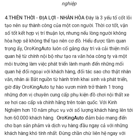
nghiệp
4.THIÊN THỜI - ĐỊA LỢI - NHÂN HÒA
Đây là 3 yếu tố cốt lõi
tạo nên sự thành công của một con người. Thời cơ tốt, vận
số tốt kết hợp vị trí thuận lợi, nhưng nếu lòng người không
hòa hợp sẽ không thể tạo nên cơ đồ. Hiểu được tầm quan
trọng ấy, OroKingAuto luôn cố gắng duy trì và cải thiện mối
quan hệ từ chính nội bộ như tạo ra văn hóa công ty và một
môi trường làm việc phát triển lành mạnh đến những mối
quan hệ đối ngoại với khách hàng, đối tác sao cho thật nhân
văn, nhân ái Bắt nguồn từ hành trình khai sinh và phát triển,
giờ đây OroKingAuto tự hào vươn mình trở thành 1 trong
những đơn vị chuyên cung cấp phụ kiện đồ chơi nội thất xe
xe hơi cao cấp và chính hãng trên toàn quốc. Với Kinh
Nghiệm hơn 10 năm phục vụ với số lượng khách hàng lên tới
hơn 60.000 khách hàng.
OroKingAuto
đảm bảo mang đến
cho bạn sản phảm và dịch vụ hàng đầu ngay cả với những
khách hàng khó tính nhất. Đừng chần chừ liên hệ ngay với