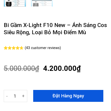
Bi Gầm X-Light F10 New – Ánh Sáng Cos
Siêu Rộng, Loại Bỏ Mọi Điểm Mù
(
43
customer reviews)
Rated
43
4.63
out of 5
based on
customer
5.000.000
₫
4.200.000
₫
ratings
Bi Gầm X-Light F10 New - Ánh Sáng Cos Siêu Rộng, Loạ
Đặt Hàng Ngay