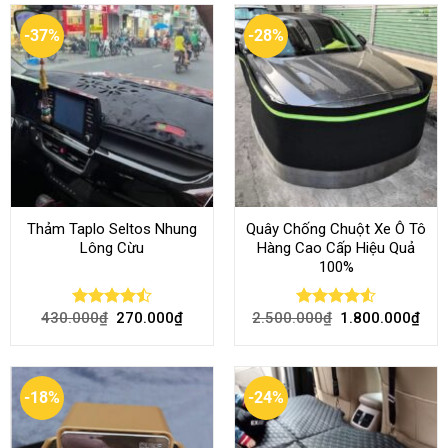
-37%
-28%
Thảm Taplo Seltos Nhung
Quây Chống Chuột Xe Ô Tô
Lông Cừu
Hàng Cao Cấp Hiệu Quả
100%
430.000
₫
270.000
₫
2.500.000
₫
1.800.000
₫
Rated
Rated
4.51
4.46
out
out of 5
of 5
-18%
-24%