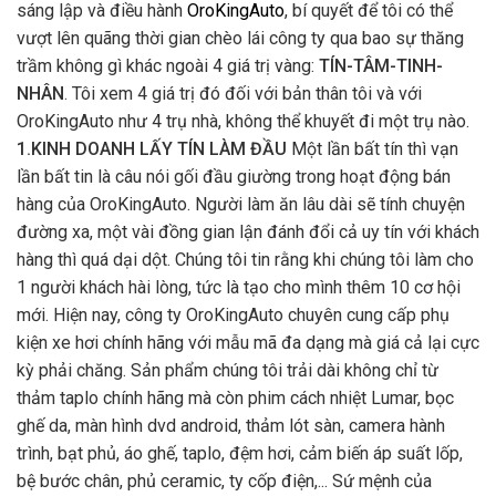
sáng lập và điều hành
OroKingAuto
, bí quyết để tôi có thể
vượt lên quãng thời gian chèo lái công ty qua bao sự thăng
trầm không gì khác ngoài 4 giá trị vàng:
TÍN-TÂM-TINH-
NHÂN
. Tôi xem 4 giá trị đó đối với bản thân tôi và với
OroKingAuto như 4 trụ nhà, không thể khuyết đi một trụ nào.
1.KINH DOANH LẤY TÍN LÀM ĐẦU
Một lần bất tín thì vạn
lần bất tin là câu nói gối đầu giường trong hoạt động bán
hàng của OroKingAuto. Người làm ăn lâu dài sẽ tính chuyện
đường xa, một vài đồng gian lận đánh đổi cả uy tín với khách
hàng thì quá dại dột. Chúng tôi tin rằng khi chúng tôi làm cho
1 người khách hài lòng, tức là tạo cho mình thêm 10 cơ hội
mới. Hiện nay, công ty OroKingAuto chuyên cung cấp phụ
kiện xe hơi chính hãng với mẫu mã đa dạng mà giá cả lại cực
kỳ phải chăng. Sản phẩm chúng tôi trải dài không chỉ từ
thảm taplo chính hãng mà còn phim cách nhiệt Lumar, bọc
ghế da, màn hình dvd android, thảm lót sàn, camera hành
trình, bạt phủ, áo ghế, taplo, đệm hơi, cảm biến áp suất lốp,
bệ bước chân, phủ ceramic, ty cốp điện,... Sứ mệnh của