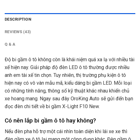
DESCRIPTION
REVIEWS (43)
Q & A
Độ bi gầm ô tô không còn là khái niệm quá xa lạ với nhiều tài
xế hiện nay. Giải pháp độ đèn LED ô tô thường được nhiều
anh em tài xế tin chọn. Tuy nhiên, thị trường phụ kiện ô tô
hiện nay có vô vàn mẫu mã, kiểu dáng bi gầm LED. Mỗi loại
có những tính năng, thông số kỹ thuật khác nhau khiến chủ
xe hoang mang. Ngay sau đây OroKing Auto sẽ gửi đến bạn
đọc đèn chi tiết về bi gầm X-Light F10 New.
Có nên lắp bi gầm ô tô hay không?
Nếu đèn pha hỗ trợ một cái nhìn toàn diện khi lái xe xe thì
đèn gầm xe ô tô lại mang một công dụng khác. Đèn gầm ô