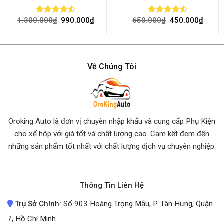
1.300.000
₫
990.000
₫
650.000
₫
450.000
₫
Rated
Rated
4.45
out
4.50
out
of 5
of 5
Về Chúng Tôi
Oroking Auto là đơn vị chuyên nhập khẩu và cung cấp Phụ Kiện
cho xế hộp với giá tốt và chất lượng cao. Cam kết đem đến
những sản phẩm tốt nhất
với chất lượng dịch vụ chuyên nghiệp.
Thông Tin Liên Hệ
Trụ Sở Chính:
Số 903 Hoàng Trọng Mậu, P. Tân Hưng, Quận
7, Hồ Chí Minh.