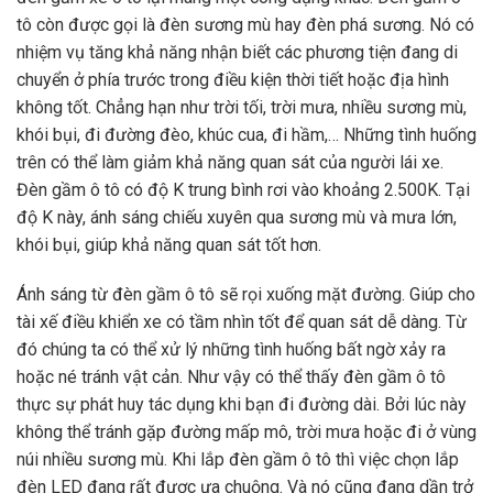
tô còn được gọi là đèn sương mù hay đèn phá sương. Nó có
nhiệm vụ tăng khả năng nhận biết các phương tiện đang di
chuyển ở phía trước trong điều kiện thời tiết hoặc địa hình
không tốt. Chẳng hạn như trời tối, trời mưa, nhiều sương mù,
khói bụi, đi đường đèo, khúc cua, đi hầm,… Những tình huống
trên có thể làm giảm khả năng quan sát của người lái xe.
Đèn gầm ô tô có độ K trung bình rơi vào khoảng 2.500K. Tại
độ K này, ánh sáng chiếu xuyên qua sương mù và mưa lớn,
khói bụi, giúp khả năng quan sát tốt hơn.
Ánh sáng từ đèn gầm ô tô sẽ rọi xuống mặt đường. Giúp cho
tài xế điều khiển xe có tầm nhìn tốt để quan sát dễ dàng. Từ
đó chúng ta có thể xử lý những tình huống bất ngờ xảy ra
hoặc né tránh vật cản. Như vậy có thể thấy đèn gầm ô tô
thực sự phát huy tác dụng khi bạn đi đường dài. Bởi lúc này
không thể tránh gặp đường mấp mô, trời mưa hoặc đi ở vùng
núi nhiều sương mù. Khi lắp đèn gầm ô tô thì việc chọn lắp
đèn LED đang rất được ưa chuộng. Và nó cũng đang dần trở