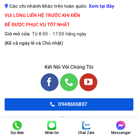
Các chi nhánh khác trên toàn quốc
:
Xem tại đây
VUI LÒNG LIÊN HỆ TRƯỚC KHI ĐẾN
ĐỂ ĐƯỢC PHỤC VỤ TỐT NHẤT
Giờ mở cửa:
Từ 8:00 - 17:00 hằng ngày
(Kể cả ngày lễ và Chủ nhật)
Kết Nối Với Chúng Tôi
0948606807
Chúng tôi luôn sẵn sàng hỗ trợ bạn 24/7
Gọi điện
Nhắn tin
Chat Zalo
Messenger