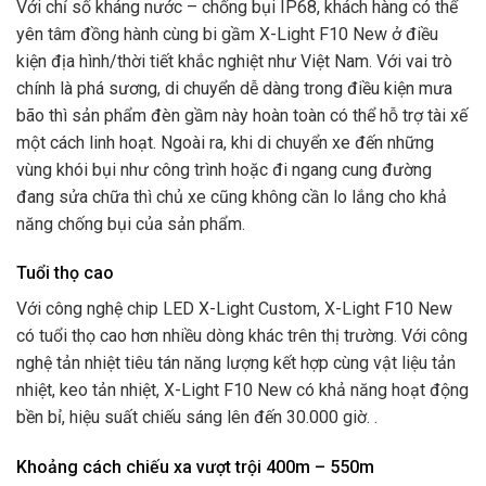
Với chỉ số kháng nước – chống bụi IP68, khách hàng có thể
yên tâm đồng hành cùng bi gầm X-Light F10 New ở điều
kiện địa hình/thời tiết khắc nghiệt như Việt Nam. Với vai trò
chính là phá sương, di chuyển dễ dàng trong điều kiện mưa
bão thì sản phẩm đèn gầm này hoàn toàn có thể hỗ trợ tài xế
một cách linh hoạt. Ngoài ra, khi di chuyển xe đến những
vùng khói bụi như công trình hoặc đi ngang cung đường
đang sửa chữa thì chủ xe cũng không cần lo lắng cho khả
năng chống bụi của sản phẩm.
Tuổi thọ cao
Với công nghệ chip LED X-Light Custom, X-Light F10 New
có tuổi thọ cao hơn nhiều dòng khác trên thị trường. Với công
nghệ tản nhiệt tiêu tán năng lượng kết hợp cùng vật liệu tản
nhiệt, keo tản nhiệt, X-Light F10 New có khả năng hoạt động
bền bỉ, hiệu suất chiếu sáng lên đến 30.000 giờ. .
Khoảng cách chiếu xa vượt trội 400m – 550m