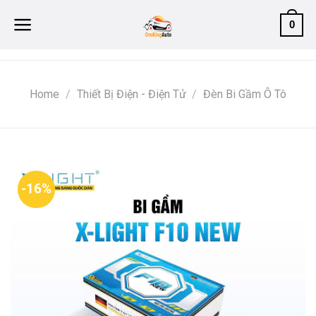
Skip
0
to
content
Home
/
Thiết Bị Điện - Điện Tử
/
Đèn Bi Gầm Ô Tô
-16%