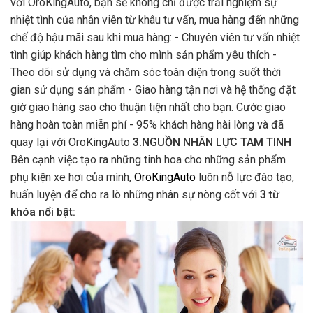
với OroKingAuto, bạn sẽ không chỉ được trải nghiệm sự
nhiệt tình của nhân viên từ khâu tư vấn, mua hàng đến những
chế độ hậu mãi sau khi mua hàng: - Chuyên viên tư vấn nhiệt
tình giúp khách hàng tìm cho mình sản phẩm yêu thích -
Theo dõi sử dụng và chăm sóc toàn diện trong suốt thời
gian sử dụng sản phẩm - Giao hàng tận nơi và hệ thống đặt
giờ giao hàng sao cho thuận tiện nhất cho bạn. Cước giao
hàng hoàn toàn miễn phí - 95% khách hàng hài lòng và đã
quay lại với OroKingAuto
3.NGUỒN NHÂN LỰC TAM TINH
Bên cạnh việc tạo ra những tinh hoa cho những sản phẩm
phụ kiện xe hơi của mình,
OroKingAuto
luôn nỗ lực đào tạo,
huấn luyện để cho ra lò những nhân sự nòng cốt với
3 từ
khóa nổi bật: