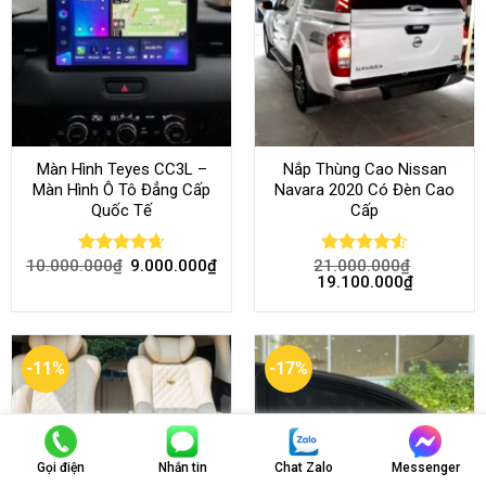
Màn Hình Teyes CC3L –
Nắp Thùng Cao Nissan
Màn Hình Ô Tô Đẳng Cấp
Navara 2020 Có Đèn Cao
Quốc Tế
Cấp
10.000.000
₫
9.000.000
₫
21.000.000
₫
Rated
4.68
Rated
4.52
19.100.000
₫
out of 5
out of 5
-11%
-17%
Gọi điện
Nhắn tin
Chat Zalo
Messenger