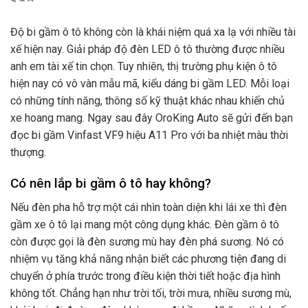
Độ bi gầm ô tô không còn là khái niệm quá xa lạ với nhiều tài
xế hiện nay. Giải pháp độ đèn LED ô tô thường được nhiều
anh em tài xế tin chọn. Tuy nhiên, thị trường phụ kiện ô tô
hiện nay có vô vàn mẫu mã, kiểu dáng bi gầm LED. Mỗi loại
có những tính năng, thông số kỹ thuật khác nhau khiến chủ
xe hoang mang. Ngay sau đây OroKing Auto sẽ gửi đến bạn
đọc bi gầm Vinfast VF9 hiệu A11 Pro với ba nhiệt màu thời
thượng.
Có nên lắp bi gầm ô tô hay không?
Nếu đèn pha hỗ trợ một cái nhìn toàn diện khi lái xe thì đèn
gầm xe ô tô lại mang một công dụng khác. Đèn gầm ô tô
còn được gọi là đèn sương mù hay đèn phá sương. Nó có
nhiệm vụ tăng khả năng nhận biết các phương tiện đang di
chuyển ở phía trước trong điều kiện thời tiết hoặc địa hình
không tốt. Chẳng hạn như trời tối, trời mưa, nhiều sương mù,