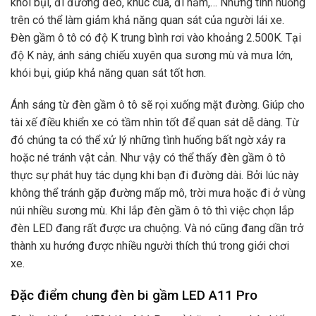
khói bụi, đi đường đèo, khúc cua, đi hầm,… Những tình huống
trên có thể làm giảm khả năng quan sát của người lái xe.
Đèn gầm ô tô có độ K trung bình rơi vào khoảng 2.500K. Tại
độ K này, ánh sáng chiếu xuyên qua sương mù và mưa lớn,
khói bụi, giúp khả năng quan sát tốt hơn.
Ánh sáng từ đèn gầm ô tô sẽ rọi xuống mặt đường. Giúp cho
tài xế điều khiển xe có tầm nhìn tốt để quan sát dễ dàng. Từ
đó chúng ta có thể xử lý những tình huống bất ngờ xảy ra
hoặc né tránh vật cản. Như vậy có thể thấy đèn gầm ô tô
thực sự phát huy tác dụng khi bạn đi đường dài. Bởi lúc này
không thể tránh gặp đường mấp mô, trời mưa hoặc đi ở vùng
núi nhiều sương mù. Khi lắp đèn gầm ô tô thì việc chọn lắp
đèn LED đang rất được ưa chuộng. Và nó cũng đang dần trở
thành xu hướng được nhiều người thích thú trong giới chơi
xe.
Đặc điểm chung đèn bi gầm LED A11 Pro