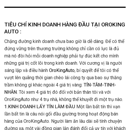
TIÊU CHÍ KINH DOANH HÀNG ĐẦU TẠI OROKING
AUTO :
Chặng đường kinh doanh chưa bao giờ là dễ dàng. Để có thể
đứng vững trên thương trường không chỉ cần có lực là đủ
mà nó đòi hỏi mỗi doanh nghiệp phải tự đúc kết cho mình
những giá trị cốt lõi trong kinh doanh. Với cương vị là người
sáng lập và điều hành
OroKingAuto
, bí quyết để tôi có thể
vượt lên quãng thời gian chèo lái công ty qua bao sự thăng
trầm không gì khác ngoài 4 giá trị vàng:
TÍN-TÂM-TINH-
NHÂN
. Tôi xem 4 giá trị đó đối với bản thân tôi và với
OroKingAuto như 4 trụ nhà, không thể khuyết đi một trụ nào.
1.KINH DOANH LẤY TÍN LÀM ĐẦU
Một lần bất tín thì vạn
lần bất tin là câu nói gối đầu giường trong hoạt động bán
hàng của OroKingAuto. Người làm ăn lâu dài sẽ tính chuyện
đường xa, một vài đồng gian lận đánh đổi cả uy tín với khách