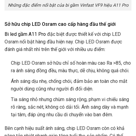
Những đặc điểm nổi bật của bi gầm Vinfast VF9 hiệu A11 Pro
Sở hữu chip LED Osram cao cấp hàng đầu thế giới
Bi led gầm A11 Pro
đặc biệt được thiết kế với chip LED
Osram nổi bật hàng đầu hiện nay. Chip LED Osram được
đánh giá nhất nhì trên thế giới với nhiều ưu điểm:
Chip LED Osram sở hữu chỉ số hoàn màu cao Ra >85, cho
ra ánh sáng đồng đều, màu thực, dễ chịu, không quá chói.
Ánh sáng dịu nhẹ, chống chói, đảm bảo an toàn cho mắt
người dùng cũng như người đi đối diện.
Tia sáng nhỏ nhưng chùm sáng rộng, phạm vi chiếu sáng
rõ ràng, sắc nét, không có dải tối. Ánh sáng dày và mạnh
tại tâm, đáp ứng nhu cầu di chuyển vào ban đêm.
Bên cạnh hiệu suất ánh sáng, chip LED Osram còn có khả
năng tản nhiệt nhanh giúp tăng tuổi thọ sản phẩm. Có thể