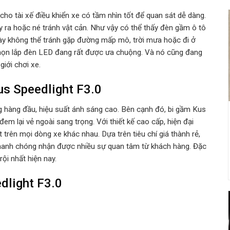
 cho tài xế điều khiển xe có tầm nhìn tốt để quan sát dễ dàng.
̀ xảy ra hoặc né tránh vật cản. Như vậy có thể thấy đèn gầm ô tô
 này không thể tránh gặp đường mấp mô, trời mưa hoặc đi ở
 chọn lắp đèn LED đang rất được ưa chuộng. Và nó cũng đang
iới chơi xe.
s Speedlight F3.0
 hàng đầu, hiệu suất ánh sáng cao. Bên cạnh đó, bi gầm Kus
em lại vẻ ngoài sang trọng. Với thiết kế cao cấp, hiện đại
 trên mọi dòng xe khác nhau. Dựa trên tiêu chí giá thành rẻ,
 nhanh chóng nhận được nhiều sự quan tâm từ khách hàng. Đặc
ội nhất hiện nay.
dlight F3.0