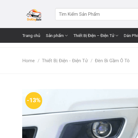
Skip
to
Search
for:
content
Trang chủ
Sản phẩm
Thiết Bị Điện – Điện Tử
Dán Ph
Home
/
Thiết Bị Điện - Điện Tử
/
Đèn Bi Gầm Ô Tô
-13%