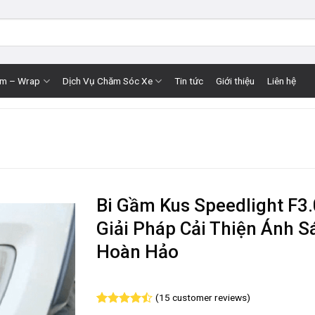
im – Wrap
Dịch Vụ Chăm Sóc Xe
Tin tức
Giới thiệu
Liên hệ
Bi Gầm Kus Speedlight F3.
Giải Pháp Cải Thiện Ánh S
Hoàn Hảo
(
15
customer reviews)
Rated
15