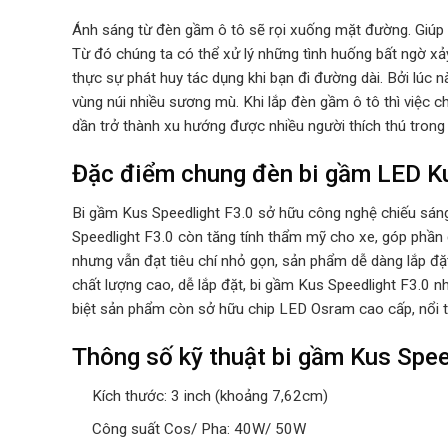
Ánh sáng từ đèn gầm ô tô sẽ rọi xuống mặt đường. Giúp
Từ đó chúng ta có thể xử lý những tình huống bất ngơ
thực sự phát huy tác dụng khi bạn đi đường dài. Bởi lúc
vùng núi nhiều sương mù. Khi lắp đèn gầm ô tô thì việc
dần trở thành xu hướng được nhiều người thích thú trong g
Đặc điểm chung đèn bi gầm LED Ku
Bi gầm Kus Speedlight F3.0 sở hữu công nghệ chiếu sáng
Speedlight F3.0 còn tăng tính thẩm mỹ cho xe, góp phần đ
nhưng vẫn đạt tiêu chí nhỏ gọn, sản phẩm dễ dàng lắp đặt
chất lượng cao, dễ lắp đặt, bi gầm Kus Speedlight F3.0
biệt sản phẩm còn sở hữu chip LED Osram cao cấp, nổi tr
Thông số kỹ thuật bi gầm Kus Spee
Kích thước: 3 inch (khoảng 7,62cm)
Công suất Cos/ Pha: 40W/ 50W