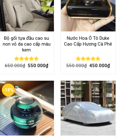
Bộ gối tựa đầu cao su
Nước Hoa Ô Tô Duke
non vỏ da cao cấp màu
Cao Cấp Hương Cà Phê
kem
650.000
₫
550.000
₫
550.000
₫
450.000
₫
Rated
4.70
Rated
4.70
out of 5
out of 5
-18%