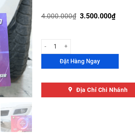
4.47
out
of 5
based on
4.000.000
₫
3.500.000
₫
customer
ratings
Bi Gầm Kus Speedlight F3.0 - Giải Phá
Đặt Hàng Ngay
Địa Chỉ Chi Nhánh