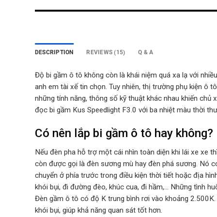
DESCRIPTION
REVIEWS (15)
Q & A
Độ bi gầm ô tô không còn là khái niệm quá xa lạ với nhiề
anh em tài xế tin chọn. Tuy nhiên, thị trường phụ kiện ô 
những tính năng, thông số kỹ thuật khác nhau khiến chủ
đọc bi gầm Kus Speedlight F3.0 với ba nhiệt màu thời th
Có nên lắp bi gầm ô tô hay không?
Nếu đèn pha hỗ trợ một cái nhìn toàn diện khi lái xe xe 
còn được gọi là đèn sương mù hay đèn phá sương. Nó có
chuyển ở phía trước trong điều kiện thời tiết hoặc địa hì
khói bụi, đi đường đèo, khúc cua, đi hầm,… Những tình hu
Đèn gầm ô tô có độ K trung bình rơi vào khoảng 2.500K.
khói bụi, giúp khả năng quan sát tốt hơn.