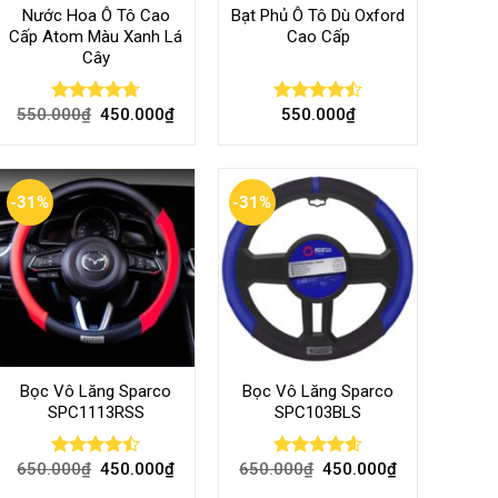
Nước Hoa Ô Tô Cao
Bạt Phủ Ô Tô Dù Oxford
Cấp Atom Màu Xanh Lá
Cao Cấp
Cây
550.000
₫
450.000
₫
550.000
₫
Rated
4.70
Rated
out of 5
4.50
out
of 5
-31%
-31%
Bọc Vô Lăng Sparco
Bọc Vô Lăng Sparco
SPC1113RSS
SPC103BLS
650.000
₫
450.000
₫
650.000
₫
450.000
₫
Rated
Rated
4.57
4.47
out
out of 5