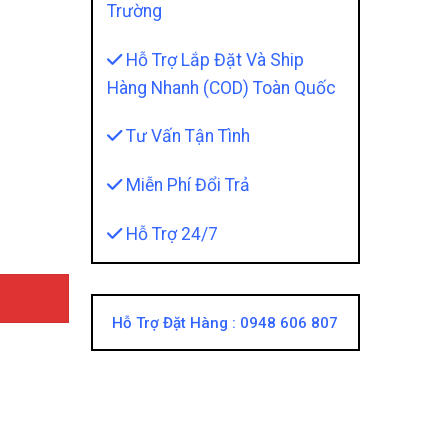
Trường
Hỗ Trợ Lắp Đặt Và Ship
Hàng Nhanh (COD) Toàn Quốc
Tư Vấn Tận Tình
p Cải Thiện Ánh Sáng Hoàn Hảo quantity
Miễn Phí Đổi Trả
Hỗ Trợ 24/7
Hỗ Trợ Đặt Hàng :
0948 606 807