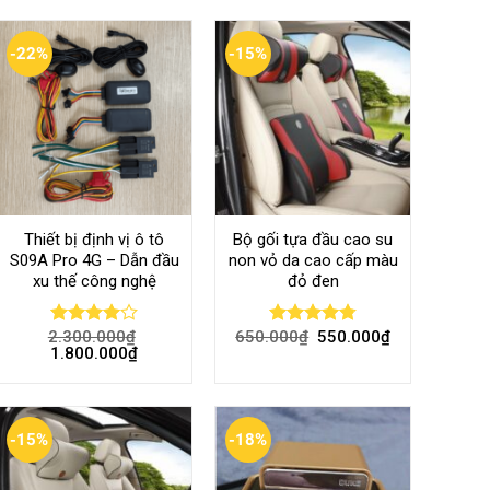
-22%
-15%
Thiết bị định vị ô tô
Bộ gối tựa đầu cao su
S09A Pro 4G – Dẫn đầu
non vỏ da cao cấp màu
xu thế công nghệ
đỏ đen
2.300.000
₫
650.000
₫
550.000
₫
Rated
Rated
4.80
1.800.000
₫
4.00
out
out of 5
of 5
-15%
-18%