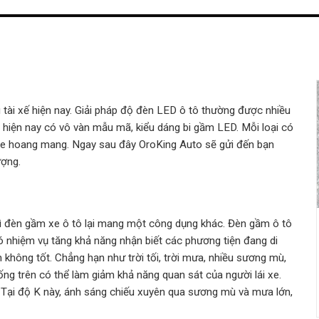
u tài xế hiện nay. Giải pháp độ đèn LED ô tô thường được nhiều
tô hiện nay có vô vàn mẫu mã, kiểu dáng bi gầm LED. Mỗi loại có
 xe hoang mang. Ngay sau đây OroKing Auto sẽ gửi đến bạn
ượng.
thì đèn gầm xe ô tô lại mang một công dụng khác. Đèn gầm ô tô
 nhiệm vụ tăng khả năng nhận biết các phương tiện đang di
nh không tốt. Chẳng hạn như trời tối, trời mưa, nhiều sương mù,
ống trên có thể làm giảm khả năng quan sát của người lái xe.
 Tại độ K này, ánh sáng chiếu xuyên qua sương mù và mưa lớn,