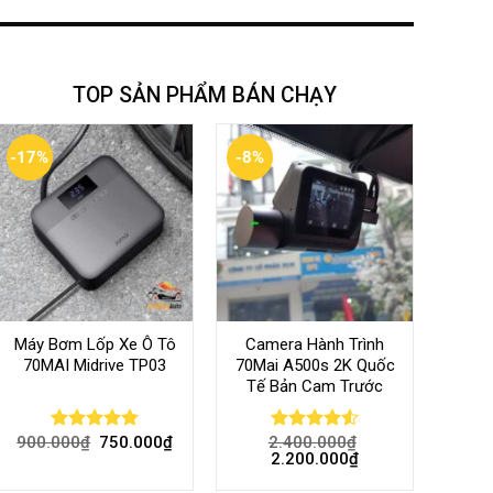
TOP SẢN PHẨM BÁN CHẠY
-17%
-8%
Máy Bơm Lốp Xe Ô Tô
Camera Hành Trình
70MAI Midrive TP03
70Mai A500s 2K Quốc
Tế Bản Cam Trước
900.000
₫
750.000
₫
2.400.000
₫
Rated
5.00
Rated
4.56
2.200.000
₫
out of 5
out of 5