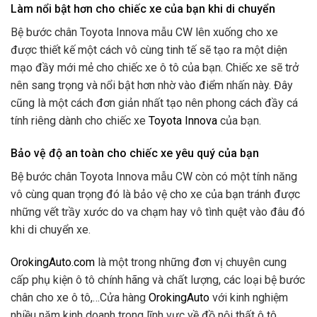
Làm nổi bật hơn cho chiếc xe của bạn khi di chuyển
Bệ bước chân Toyota Innova mẫu CW lên xuống cho xe
được thiết kế một cách vô cùng tinh tế sẽ tạo ra một diện
mạo đầy mới mẻ cho chiếc xe ô tô của bạn. Chiếc xe sẽ trở
nên sang trọng và nổi bật hơn nhờ vào điểm nhấn này. Đây
cũng là một cách đơn giản nhất tạo nên phong cách đầy cá
tính riêng dành cho chiếc xe
Toyota Innova
của bạn.
Bảo vệ độ an toàn cho chiếc xe yêu quý của bạn
Bệ bước chân Toyota Innova mẫu CW còn có một tính năng
vô cùng quan trọng đó là bảo vệ cho xe của bạn tránh được
những vết trầy xước do va chạm hay vô tình quệt vào đâu đó
khi di chuyển xe.
OrokingAuto.com
là một trong những đơn vị chuyên cung
cấp phụ kiện ô tô chính hãng và chất lượng, các loại bệ bước
chân cho xe ô tô,…Cửa hàng
OrokingAuto
với kinh nghiệm
nhiều năm kinh doanh trong lĩnh vực về đồ nội thất ô tô,