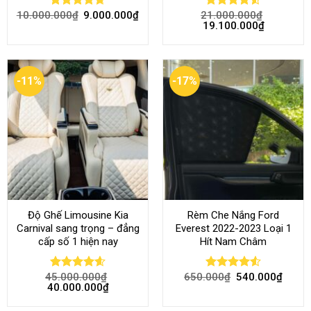
10.000.000
₫
9.000.000
₫
21.000.000
₫
Rated
4.68
Rated
4.52
19.100.000
₫
out of 5
out of 5
-11%
-17%
Độ Ghế Limousine Kia
Rèm Che Nắng Ford
Carnival sang trọng – đẳng
Everest 2022-2023 Loại 1
cấp số 1 hiện nay
Hít Nam Châm
45.000.000
₫
650.000
₫
540.000
₫
Rated
4.58
Rated
4.51
40.000.000
₫
out of 5
out of 5