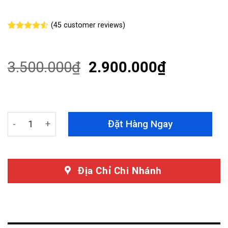
(
45
customer reviews)
Rated
45
4.49
out
of 5
based on
3.500.000
₫
2.900.000
₫
customer
ratings
Bệ Bước Chân Toyota Innova Mẫu CW - Chất Liệu Chắc C
Đặt Hàng Ngay
Địa Chỉ Chi Nhánh