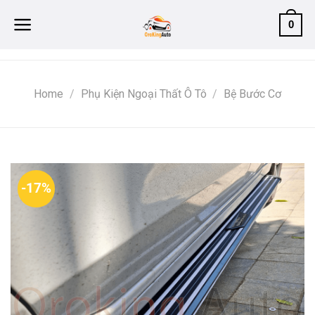
Skip
0
to
content
Home
/
Phụ Kiện Ngoại Thất Ô Tô
/
Bệ Bước Cơ
-17%