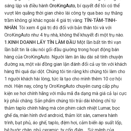
sáng lập và điều hành
OroKingAuto
, bí quyết để tôi có thể
vượt lên quãng thời gian chèo lái công ty qua bao sự thăng
trầm không gì khác ngoài 4 giá trị vàng:
TÍN-TÂM-TINH-
NHÂN
. Tôi xem 4 giá trị đó đối với bản thân tôi và với
OroKingAuto như 4 trụ nhà, không thể khuyết đi một trụ nào.
1.KINH DOANH LẤY TÍN LÀM ĐẦU
Một lần bất tín thì vạn
lần bất tin là câu nói gối đầu giường trong hoạt động bán
hàng của OroKingAuto. Người làm ăn lâu dài sẽ tính chuyện
đường xa, một vài đồng gian lận đánh đổi cả uy tín với khách
hàng thì quá dại dột. Chúng tôi tin rằng khi chúng tôi làm cho
1 người khách hài lòng, tức là tạo cho mình thêm 10 cơ hội
mới. Hiện nay, công ty OroKingAuto chuyên cung cấp phụ
kiện xe hơi chính hãng với mẫu mã đa dạng mà giá cả lại cực
kỳ phải chăng. Sản phẩm chúng tôi trải dài không chỉ từ
thảm taplo chính hãng mà còn phim cách nhiệt Lumar, bọc
ghế da, màn hình dvd android, thảm lót sàn, camera hành
trình, bạt phủ, áo ghế, taplo, đệm hơi, cảm biến áp suất lốp,
bệ bước chân, phủ ceramic, ty cốp điện,... Sứ mệnh của