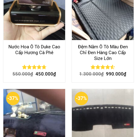
Nước Hoa Ô Tô Duke Cao
Đệm Nằm Ô Tô Màu Đen
Cấp Hương Cà Phê
Chỉ Đen Hàng Cao Cấp
Size Lớn
550.000
₫
450.000
₫
1.300.000
₫
990.000
₫
Rated
4.70
Rated
4.54
out of 5
out of 5
-37%
-37%