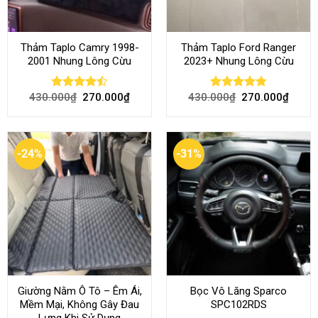
Thảm Taplo Camry 1998-
Thảm Taplo Ford Ranger
2001 Nhung Lông Cừu
2023+ Nhung Lông Cừu
430.000
₫
270.000
₫
430.000
₫
270.000
₫
Rated
Rated
4.80
4.50
out
out of 5
of 5
-24%
-31%
Giường Nằm Ô Tô – Êm Ái,
Bọc Vô Lăng Sparco
Mềm Mại, Không Gây Đau
SPC102RDS
Lưng Khi Sử Dụng