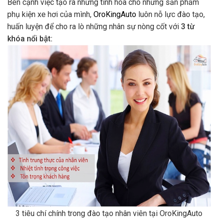
Bên cạnh việc tạo ra những tinh hoa cho những sản phẩm
phụ kiện xe hơi của mình,
OroKingAuto
luôn nỗ lực đào tạo,
huấn luyện để cho ra lò những nhân sự nòng cốt với
3 từ
khóa nổi bật:
3 tiêu chí chính trong đào tạo nhân viên tại OroKingAuto