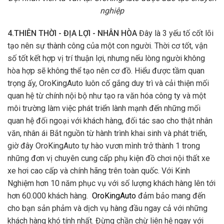
nghiệp
4.THIÊN THỜI - ĐỊA LỢI - NHÂN HÒA
Đây là 3 yếu tố cốt lõi
tạo nên sự thành công của một con người. Thời cơ tốt, vận
số tốt kết hợp vị trí thuận lợi, nhưng nếu lòng người không
hòa hợp sẽ không thể tạo nên cơ đồ. Hiểu được tầm quan
trọng ấy, OroKingAuto luôn cố gắng duy trì và cải thiện mối
quan hệ từ chính nội bộ như tạo ra văn hóa công ty và một
môi trường làm việc phát triển lành mạnh đến những mối
quan hệ đối ngoại với khách hàng, đối tác sao cho thật nhân
văn, nhân ái Bắt nguồn từ hành trình khai sinh và phát triển,
giờ đây OroKingAuto tự hào vươn mình trở thành 1 trong
những đơn vị chuyên cung cấp phụ kiện đồ chơi nội thất xe
xe hơi cao cấp và chính hãng trên toàn quốc. Với Kinh
Nghiệm hơn 10 năm phục vụ với số lượng khách hàng lên tới
hơn 60.000 khách hàng.
OroKingAuto
đảm bảo mang đến
cho bạn sản phảm và dịch vụ hàng đầu ngay cả với những
khách hàng khó tính nhất. Đừng chần chừ liên hệ ngay với