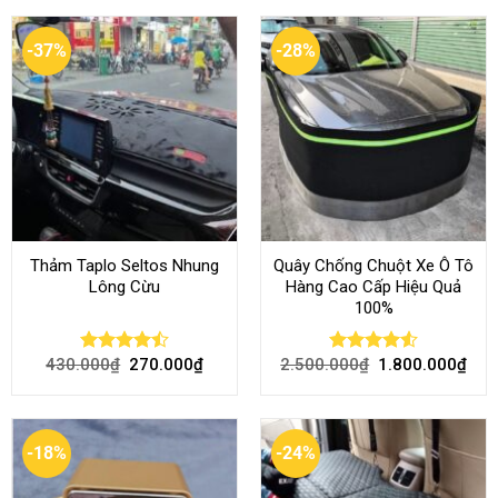
-37%
-28%
Thảm Taplo Seltos Nhung
Quây Chống Chuột Xe Ô Tô
Lông Cừu
Hàng Cao Cấp Hiệu Quả
100%
430.000
₫
270.000
₫
2.500.000
₫
1.800.000
₫
Rated
Rated
4.51
4.46
out
out of 5
of 5
-18%
-24%