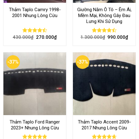
Thảm Taplo Camry 1998-
Giường Nằm Ô Tô – Êm Ái,
2001 Nhung Lông Cừu
Mềm Mại, Không Gây Đau
Lưng Khi Sử Dụng
430.000
₫
270.000
₫
1.300.000
₫
990.000
₫
Rated
Rated
4.50
out
4.45
out
of 5
of 5
-37%
-37%
Thảm Taplo Ford Ranger
Thảm Taplo Accent 2009-
2023+ Nhung Lông Cừu
2017 Nhung Lông Cừu