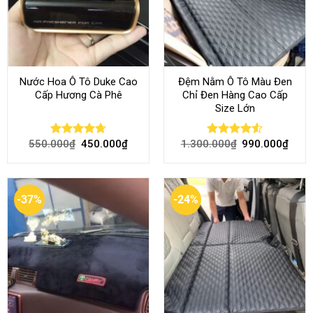
Nước Hoa Ô Tô Duke Cao
Đệm Nằm Ô Tô Màu Đen
Cấp Hương Cà Phê
Chỉ Đen Hàng Cao Cấp
Size Lớn
550.000
₫
450.000
₫
1.300.000
₫
990.000
₫
Rated
4.70
Rated
4.54
out of 5
out of 5
-37%
-24%