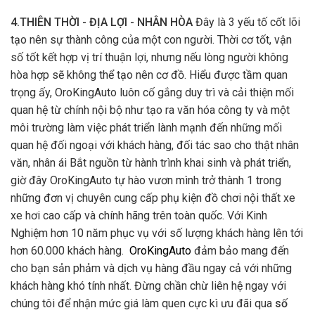
4.THIÊN THỜI - ĐỊA LỢI - NHÂN HÒA
Đây là 3 yếu tố cốt lõi
tạo nên sự thành công của một con người. Thời cơ tốt, vận
số tốt kết hợp vị trí thuận lợi, nhưng nếu lòng người không
hòa hợp sẽ không thể tạo nên cơ đồ. Hiểu được tầm quan
trọng ấy, OroKingAuto luôn cố gắng duy trì và cải thiện mối
quan hệ từ chính nội bộ như tạo ra văn hóa công ty và một
môi trường làm việc phát triển lành mạnh đến những mối
quan hệ đối ngoại với khách hàng, đối tác sao cho thật nhân
văn, nhân ái Bắt nguồn từ hành trình khai sinh và phát triển,
giờ đây OroKingAuto tự hào vươn mình trở thành 1 trong
những đơn vị chuyên cung cấp phụ kiện đồ chơi nội thất xe
xe hơi cao cấp và chính hãng trên toàn quốc. Với Kinh
Nghiệm hơn 10 năm phục vụ với số lượng khách hàng lên tới
hơn 60.000 khách hàng.
OroKingAuto
đảm bảo mang đến
cho bạn sản phảm và dịch vụ hàng đầu ngay cả với những
khách hàng khó tính nhất. Đừng chần chừ liên hệ ngay với
chúng tôi để nhận mức giá làm quen cực kì ưu đãi qua
số