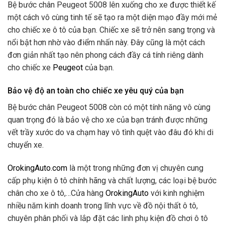
Bệ bước chân Peugeot 5008 lên xuống cho xe được thiết kế
một cách vô cùng tinh tế sẽ tạo ra một diện mạo đầy mới mẻ
cho chiếc xe ô tô của bạn. Chiếc xe sẽ trở nên sang trọng và
nổi bật hơn nhờ vào điểm nhấn này. Đây cũng là một cách
đơn giản nhất tạo nên phong cách đầy cá tính riêng dành
cho chiếc xe
Peugeot
của bạn.
Bảo vệ độ an toàn cho chiếc xe yêu quý của bạn
Bệ bước chân Peugeot 5008 còn có một tính năng vô cùng
quan trọng đó là bảo vệ cho xe của bạn tránh được những
vết trầy xước do va chạm hay vô tình quệt vào đâu đó khi di
chuyển xe.
OrokingAuto.com
là một trong những đơn vị chuyên cung
cấp phụ kiện ô tô chính hãng và chất lượng, các loại bệ bước
chân cho xe ô tô,…Cửa hàng
OrokingAuto
với kinh nghiệm
nhiều năm kinh doanh trong lĩnh vực về đồ nội thất ô tô,
chuyên phân phối và lắp đặt các linh phụ kiện đồ chơi ô tô