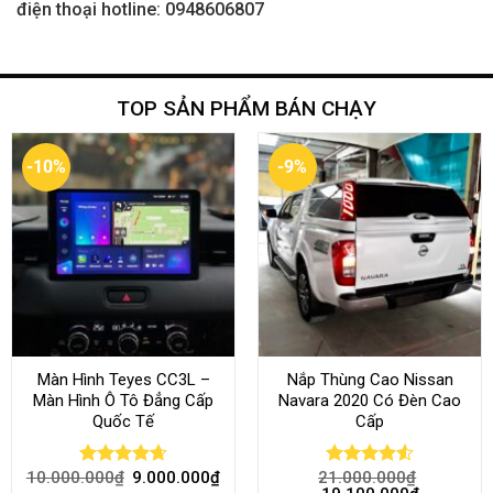
điện thoại hotline: 0948606807
TOP SẢN PHẨM BÁN CHẠY
-10%
-9%
Màn Hình Teyes CC3L –
Nắp Thùng Cao Nissan
Màn Hình Ô Tô Đẳng Cấp
Navara 2020 Có Đèn Cao
Quốc Tế
Cấp
10.000.000
₫
9.000.000
₫
21.000.000
₫
Rated
4.68
Rated
4.52