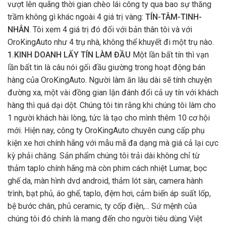
vượt lên quãng thời gian chèo lái công ty qua bao sự thăng
trầm không gì khác ngoài 4 giá trị vàng:
TÍN-TÂM-TINH-
NHÂN
. Tôi xem 4 giá trị đó đối với bản thân tôi và với
OroKingAuto như 4 trụ nhà, không thể khuyết đi một trụ nào.
1.KINH DOANH LẤY TÍN LÀM ĐẦU
Một lần bất tín thì vạn
lần bất tin là câu nói gối đầu giường trong hoạt động bán
hàng của OroKingAuto. Người làm ăn lâu dài sẽ tính chuyện
đường xa, một vài đồng gian lận đánh đổi cả uy tín với khách
hàng thì quá dại dột. Chúng tôi tin rằng khi chúng tôi làm cho
1 người khách hài lòng, tức là tạo cho mình thêm 10 cơ hội
mới. Hiện nay, công ty OroKingAuto chuyên cung cấp phụ
kiện xe hơi chính hãng với mẫu mã đa dạng mà giá cả lại cực
kỳ phải chăng. Sản phẩm chúng tôi trải dài không chỉ từ
thảm taplo chính hãng mà còn phim cách nhiệt Lumar, bọc
ghế da, màn hình dvd android, thảm lót sàn, camera hành
trình, bạt phủ, áo ghế, taplo, đệm hơi, cảm biến áp suất lốp,
bệ bước chân, phủ ceramic, ty cốp điện,... Sứ mệnh của
chúng tôi đó chính là mang đến cho người tiêu dùng Việt