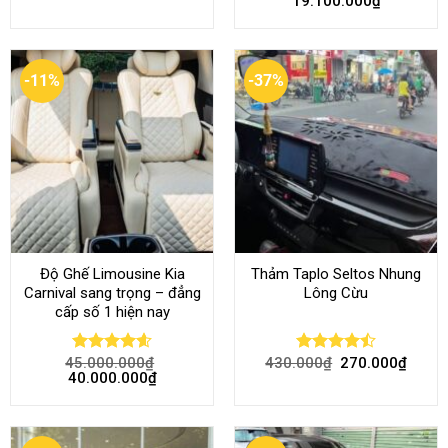
19.100.000
₫
out of 5
out of 5
-11%
-37%
Độ Ghế Limousine Kia
Thảm Taplo Seltos Nhung
Carnival sang trọng – đẳng
Lông Cừu
cấp số 1 hiện nay
45.000.000
₫
430.000
₫
270.000
₫
Rated
4.58
Rated
40.000.000
₫
out of 5
4.46
out
of 5