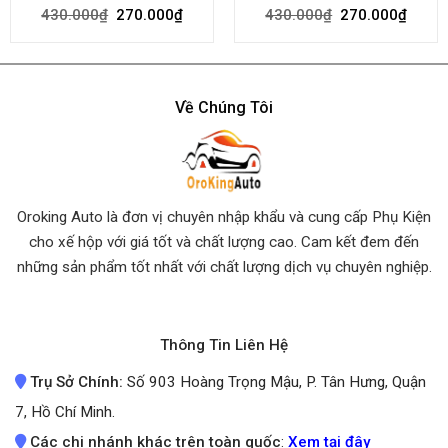
430.000
₫
270.000
₫
430.000
₫
270.000
₫
Rated
4.80
Rated
4.64
out of 5
out of 5
Về Chúng Tôi
Oroking Auto là đơn vị chuyên nhập khẩu và cung cấp Phụ Kiện
cho xế hộp với giá tốt và chất lượng cao. Cam kết đem đến
những sản phẩm tốt nhất
với chất lượng dịch vụ chuyên nghiệp.
Thông Tin Liên Hệ
Trụ Sở Chính:
Số 903 Hoàng Trọng Mậu, P. Tân Hưng, Quận
7, Hồ Chí Minh.
Các chi nhánh khác trên toàn quốc
:
Xem tại đây