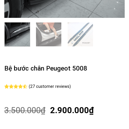
Bệ bước chân Peugeot 5008
(
27
customer reviews)
Rated
27
4.52
out of 5
based on
customer
3.500.000
₫
2.900.000
₫
ratings