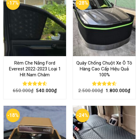
-17%
-28%
Rèm Che Nắng Ford
Quây Chống Chuột Xe Ô Tô
Everest 2022-2023 Loại 1
Hàng Cao Cấp Hiệu Quả
Hít Nam Châm
100%
650.000
₫
540.000
₫
2.500.000
₫
1.800.000
₫
Rated
4.51
Rated
4.51
out of 5
out of 5
-18%
-24%