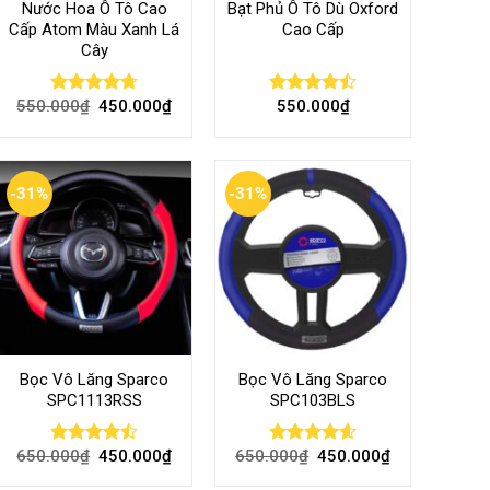
Nước Hoa Ô Tô Cao
Bạt Phủ Ô Tô Dù Oxford
Cấp Atom Màu Xanh Lá
Cao Cấp
Cây
550.000
₫
450.000
₫
550.000
₫
Rated
4.70
Rated
out of 5
4.50
out
of 5
-31%
-31%
Bọc Vô Lăng Sparco
Bọc Vô Lăng Sparco
SPC1113RSS
SPC103BLS
650.000
₫
450.000
₫
650.000
₫
450.000
₫
Rated
Rated
4.57
4.47
out
out of 5