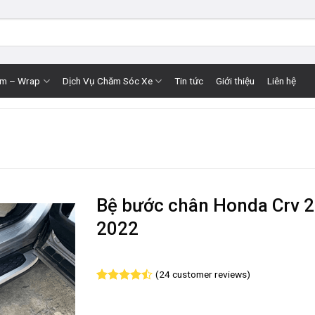
im – Wrap
Dịch Vụ Chăm Sóc Xe
Tin tức
Giới thiệu
Liên hệ
Bệ bước chân Honda Crv 
2022
(
24
customer reviews)
Rated
24
4.50
out
of 5