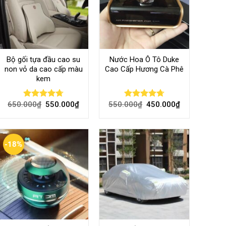
Bộ gối tựa đầu cao su
Nước Hoa Ô Tô Duke
non vỏ da cao cấp màu
Cao Cấp Hương Cà Phê
kem
650.000
₫
550.000
₫
550.000
₫
450.000
₫
Rated
4.70
Rated
4.70
out of 5
out of 5
-18%