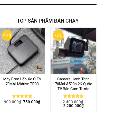
TOP SẢN PHẨM BÁN CHẠY
-17%
-8%
Máy Bơm Lốp Xe Ô Tô
Camera Hành Trình
70MAI Midrive TP03
70Mai A500s 2K Quốc
Tế Bản Cam Trước
900.000
₫
750.000
₫
2.400.000
₫
Rated
5.00
Rated
4.56
2.200.000
₫
out of 5
out of 5