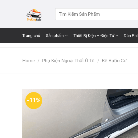
Skip
to
Search
for:
content
Trang chủ
Sản phẩm
Thiết Bị Điện – Điện Tử
Dán Ph
Home
/
Phụ Kiện Ngoại Thất Ô Tô
/
Bệ Bước Cơ
-11%