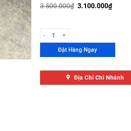
based on
3.500.000
₫
3.100.000
₫
customer
ratings
Bệ bước chân Honda Crv 2018-2022 qu
Đặt Hàng Ngay
Địa Chỉ Chi Nhánh