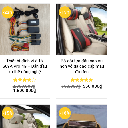
-22%
-15%
Thiết bị định vị ô tô
Bộ gối tựa đầu cao su
S09A Pro 4G – Dẫn đầu
non vỏ da cao cấp màu
xu thế công nghệ
đỏ đen
2.300.000
₫
650.000
₫
550.000
₫
Rated
Rated
4.80
1.800.000
₫
4.00
out
out of 5
of 5
-15%
-18%