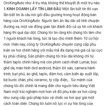
OroKingAuto như 4 trụ nhà, không thể khuyết đi một trụ nào.
1.KINH DOANH LẤY TÍN LÀM ĐẦU
Một lần bất tín thì vạn
lần bất tin là câu nói gối đầu giường trong hoạt động bán
hàng của OroKingAuto. Người làm ăn lâu dài sẽ tính chuyện
đường xa, một vài đồng gian lận đánh đổi cả uy tín với khách
hàng thì quá dại dột. Chúng tôi tin rằng khi chúng tôi làm cho
1 người khách hài lòng, tức là tạo cho mình thêm 10 cơ hội
mới. Hiện nay, công ty OroKingAuto chuyên cung cấp phụ
kiện xe hơi chính hãng với mẫu mã đa dạng mà giá cả lại cực
kỳ phải chăng. Sản phẩm chúng tôi trải dài không chỉ từ
thảm taplo chính hãng mà còn phim cách nhiệt Lumar, bọc
ghế da, màn hình dvd android, thảm lót sàn, camera hành
trình, bạt phủ, áo ghế, taplo, đệm hơi, cảm biến áp suất lốp,
bệ bước chân, phủ ceramic, ty cốp điện,... Sứ mệnh của
chúng tôi đó chính là mang đến cho người tiêu dùng Việt
Nam một trải nghiệm mới hơn về đồ phụ kiện xe hơi cũng
như cung cấp giải pháp bảo vệ chiếc xe hơi quý giá một
cách toàn diện. Chúng tôi luôn nỗ lực vì sự hài lòng của