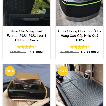
Rèm Che Nắng Ford
Quây Chống Chuột Xe Ô Tô
Everest 2022-2023 Loại 1
Hàng Cao Cấp Hiệu Quả
Hít Nam Châm
100%
650.000
₫
540.000
₫
2.500.000
₫
1.800.000
₫
Rated
4.51
Rated
4.51
out of 5
out of 5
-18%
-24%