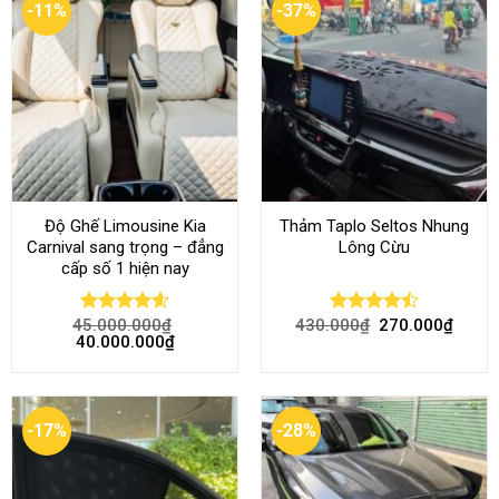
-11%
-37%
Độ Ghế Limousine Kia
Thảm Taplo Seltos Nhung
Carnival sang trọng – đẳng
Lông Cừu
cấp số 1 hiện nay
45.000.000
₫
430.000
₫
270.000
₫
Rated
4.58
Rated
40.000.000
₫
out of 5
4.46
out
of 5
-17%
-28%