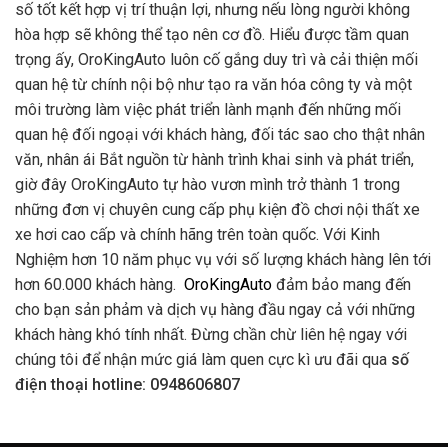
số tốt kết hợp vị trí thuận lợi, nhưng nếu lòng người không
hòa hợp sẽ không thể tạo nên cơ đồ. Hiểu được tầm quan
trọng ấy, OroKingAuto luôn cố gắng duy trì và cải thiện mối
quan hệ từ chính nội bộ như tạo ra văn hóa công ty và một
môi trường làm việc phát triển lành mạnh đến những mối
quan hệ đối ngoại với khách hàng, đối tác sao cho thật nhân
văn, nhân ái Bắt nguồn từ hành trình khai sinh và phát triển,
giờ đây OroKingAuto tự hào vươn mình trở thành 1 trong
những đơn vị chuyên cung cấp phụ kiện đồ chơi nội thất xe
xe hơi cao cấp và chính hãng trên toàn quốc. Với Kinh
Nghiệm hơn 10 năm phục vụ với số lượng khách hàng lên tới
hơn 60.000 khách hàng.
OroKingAuto
đảm bảo mang đến
cho bạn sản phảm và dịch vụ hàng đầu ngay cả với những
khách hàng khó tính nhất. Đừng chần chừ liên hệ ngay với
chúng tôi để nhận mức giá làm quen cực kì ưu đãi qua
số
điện thoại hotline: 0948606807