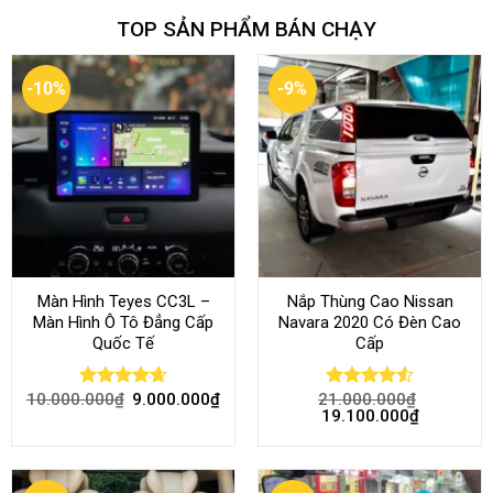
TOP SẢN PHẨM BÁN CHẠY
-10%
-9%
Màn Hình Teyes CC3L –
Nắp Thùng Cao Nissan
Màn Hình Ô Tô Đẳng Cấp
Navara 2020 Có Đèn Cao
Quốc Tế
Cấp
10.000.000
₫
9.000.000
₫
21.000.000
₫
Rated
4.68
Rated
4.52
19.100.000
₫
out of 5
out of 5