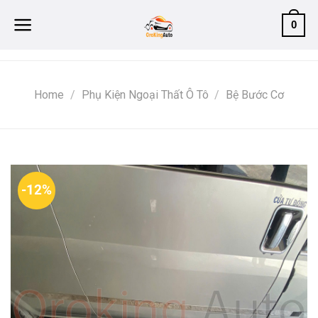
Skip
0
to
content
Home
/
Phụ Kiện Ngoại Thất Ô Tô
/
Bệ Bước Cơ
-12%