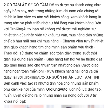
2.CÓ TÂM ẮT SẼ CÓ TẦM
Để có được sự thành công như
ngày hôm nay, một trong những kim chỉ nam của chúng tôi
chính là làm việc có tâm với khách hàng, xem khách hàng là
trung tâm và phát triển nhờ sự hài lòng của khách hàng Đến
với OroKingAuto, bạn sẽ không chỉ được trải nghiệm sự
nhiệt tình của nhân viên từ khâu tư vấn, mua hàng đến những
chế độ hậu mãi sau khi mua hàng: - Chuyên viên tư vấn nhiệt
tình giúp khách hàng tìm cho mình sản phẩm yêu thích -
Theo dõi sử dụng và chăm sóc toàn diện trong suốt thời
gian sử dụng sản phẩm - Giao hàng tận nơi và hệ thống đặt
giờ giao hàng sao cho thuận tiện nhất cho bạn. Cước giao
hàng hoàn toàn miễn phí - 95% khách hàng hài lòng và đã
quay lại với OroKingAuto
3.NGUỒN NHÂN LỰC TAM TINH
Bên cạnh việc tạo ra những tinh hoa cho những sản phẩm
phụ kiện xe hơi của mình,
OroKingAuto
luôn nỗ lực đào tạo,
huấn luyện để cho ra lò những nhân sự nòng cốt với
3 từ
khóa nổi bật: