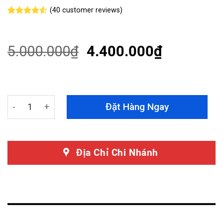
(
40
customer reviews)
Rated
40
4.50
out
of 5
based on
5.000.000
₫
4.400.000
₫
customer
ratings
Bệ Bước Chân Ford Transit 2015 - 2022 Màu Đen quanti
Đặt Hàng Ngay
Địa Chỉ Chi Nhánh