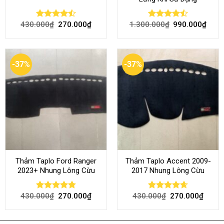
430.000
₫
270.000
₫
1.300.000
₫
990.000
₫
Rated
Rated
4.50
out
4.45
out
of 5
of 5
-37%
-37%
Thảm Taplo Ford Ranger
Thảm Taplo Accent 2009-
2023+ Nhung Lông Cừu
2017 Nhung Lông Cừu
430.000
₫
270.000
₫
430.000
₫
270.000
₫
Rated
4.80
Rated
4.64
out of 5
out of 5