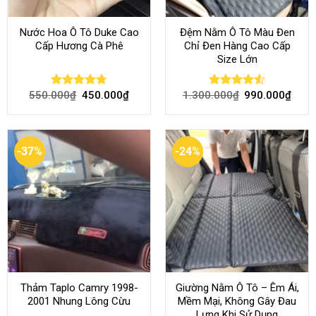
Nước Hoa Ô Tô Duke Cao
Đệm Nằm Ô Tô Màu Đen
Cấp Hương Cà Phê
Chỉ Đen Hàng Cao Cấp
Size Lớn
550.000
₫
450.000
₫
1.300.000
₫
990.000
₫
Rated
4.70
Rated
4.54
out of 5
out of 5
-37%
-24%
Thảm Taplo Camry 1998-
Giường Nằm Ô Tô – Êm Ái,
2001 Nhung Lông Cừu
Mềm Mại, Không Gây Đau
Lưng Khi Sử Dụng