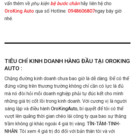
vấn thêm về
phụ kiện
bệ bước chân
hãy liên hệ cho
OroKing Auto
qua số Hotline:
0948606807
ngay bây giờ
nhé.
TIÊU CHÍ KINH DOANH HÀNG ĐẦU TẠI OROKING
AUTO :
Chặng đường kinh doanh chưa bao giờ là dễ dàng. Để có thể
đứng vững trên thương trường không chỉ cần có lực là đủ
mà nó đòi hỏi mỗi doanh nghiệp phải tự đúc kết cho mình
những giá trị cốt lõi trong kinh doanh. Với cương vị là người
sáng lập và điều hành
OroKingAuto
, bí quyết để tôi có thể
vượt lên quãng thời gian chèo lái công ty qua bao sự thăng
trầm không gì khác ngoài 4 giá trị vàng:
TÍN-TÂM-TINH-
NHÂN
. Tôi xem 4 giá trị đó đối với bản thân tôi và với