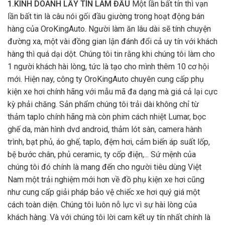
1.KINH DOANH LẤY TÍN LÀM ĐẦU
Một lần bất tín thì vạn
lần bất tin là câu nói gối đầu giường trong hoạt động bán
hàng của OroKingAuto. Người làm ăn lâu dài sẽ tính chuyện
đường xa, một vài đồng gian lận đánh đổi cả uy tín với khách
hàng thì quá dại dột. Chúng tôi tin rằng khi chúng tôi làm cho
1 người khách hài lòng, tức là tạo cho mình thêm 10 cơ hội
mới. Hiện nay, công ty OroKingAuto chuyên cung cấp phụ
kiện xe hơi chính hãng với mẫu mã đa dạng mà giá cả lại cực
kỳ phải chăng. Sản phẩm chúng tôi trải dài không chỉ từ
thảm taplo chính hãng mà còn phim cách nhiệt Lumar, bọc
ghế da, màn hình dvd android, thảm lót sàn, camera hành
trình, bạt phủ, áo ghế, taplo, đệm hơi, cảm biến áp suất lốp,
bệ bước chân, phủ ceramic, ty cốp điện,... Sứ mệnh của
chúng tôi đó chính là mang đến cho người tiêu dùng Việt
Nam một trải nghiệm mới hơn về đồ phụ kiện xe hơi cũng
như cung cấp giải pháp bảo vệ chiếc xe hơi quý giá một
cách toàn diện. Chúng tôi luôn nỗ lực vì sự hài lòng của
khách hàng. Và với chúng tôi lời cam kết uy tín nhất chính là