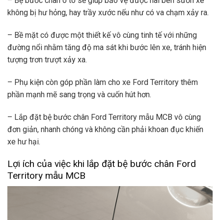
– Bệ bước chân ô tô sẽ giúp bảo vệ được hai bên sườn xe
không bị hư hỏng, hay trầy xước nếu như có va chạm xảy ra.
– Bề mặt có được một thiết kế vô cùng tinh tế với những
đường nổi nhằm tăng độ ma sát khi bước lên xe, tránh hiện
tượng trơn trượt xảy xa.
– Phụ kiện còn góp phần làm cho xe Ford Territory thêm
phần mạnh mẽ sang trọng và cuốn hút hơn.
– Lắp đặt bệ bước chân Ford Territory mẫu MCB vô cùng
đơn giản, nhanh chóng và không cần phải khoan đục khiến
xe hư hại.
Lợi ích của việc khi lắp đặt bệ bước chân Ford
Territory mẫu MCB