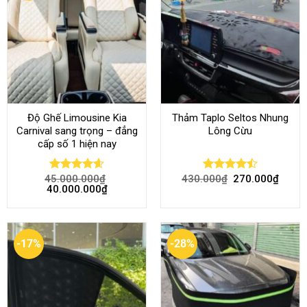
Độ Ghế Limousine Kia
Thảm Taplo Seltos Nhung
Carnival sang trọng – đẳng
Lông Cừu
cấp số 1 hiện nay
45.000.000
₫
430.000
₫
270.000
₫
Rated
4.58
Rated
40.000.000
₫
out of 5
4.46
out
of 5
-17%
-28%