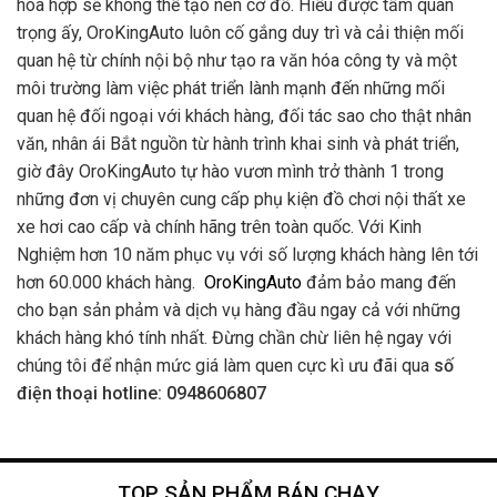
hòa hợp sẽ không thể tạo nên cơ đồ. Hiểu được tầm quan
trọng ấy, OroKingAuto luôn cố gắng duy trì và cải thiện mối
quan hệ từ chính nội bộ như tạo ra văn hóa công ty và một
môi trường làm việc phát triển lành mạnh đến những mối
quan hệ đối ngoại với khách hàng, đối tác sao cho thật nhân
văn, nhân ái Bắt nguồn từ hành trình khai sinh và phát triển,
giờ đây OroKingAuto tự hào vươn mình trở thành 1 trong
những đơn vị chuyên cung cấp phụ kiện đồ chơi nội thất xe
xe hơi cao cấp và chính hãng trên toàn quốc. Với Kinh
Nghiệm hơn 10 năm phục vụ với số lượng khách hàng lên tới
hơn 60.000 khách hàng.
OroKingAuto
đảm bảo mang đến
cho bạn sản phảm và dịch vụ hàng đầu ngay cả với những
khách hàng khó tính nhất. Đừng chần chừ liên hệ ngay với
chúng tôi để nhận mức giá làm quen cực kì ưu đãi qua
số
điện thoại hotline: 0948606807
TOP SẢN PHẨM BÁN CHẠY