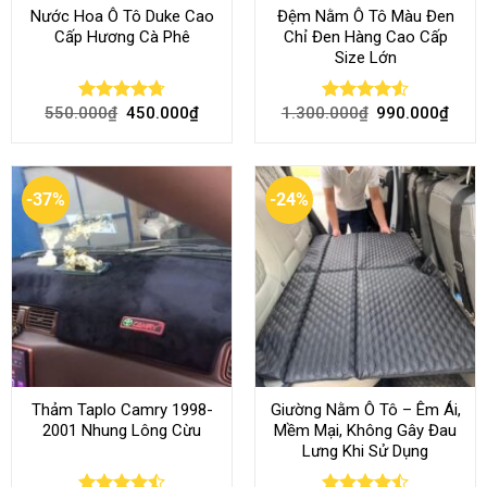
Nước Hoa Ô Tô Duke Cao
Đệm Nằm Ô Tô Màu Đen
Cấp Hương Cà Phê
Chỉ Đen Hàng Cao Cấp
Size Lớn
550.000
₫
450.000
₫
1.300.000
₫
990.000
₫
Rated
4.70
Rated
4.54
out of 5
out of 5
-37%
-24%
Thảm Taplo Camry 1998-
Giường Nằm Ô Tô – Êm Ái,
2001 Nhung Lông Cừu
Mềm Mại, Không Gây Đau
Lưng Khi Sử Dụng