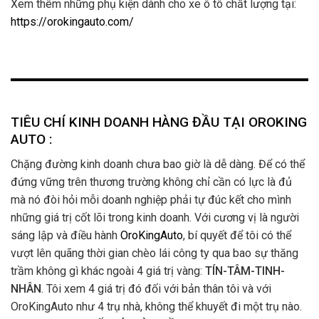
Xem thêm những phụ kiện dành cho xe ô tô chất lượng tại:
https://orokingauto.com/
TIÊU CHÍ KINH DOANH HÀNG ĐẦU TẠI OROKING
AUTO :
Chặng đường kinh doanh chưa bao giờ là dễ dàng. Để có thể
đứng vững trên thương trường không chỉ cần có lực là đủ
mà nó đòi hỏi mỗi doanh nghiệp phải tự đúc kết cho mình
những giá trị cốt lõi trong kinh doanh. Với cương vị là người
sáng lập và điều hành
OroKingAuto
, bí quyết để tôi có thể
vượt lên quãng thời gian chèo lái công ty qua bao sự thăng
trầm không gì khác ngoài 4 giá trị vàng:
TÍN-TÂM-TINH-
NHÂN
. Tôi xem 4 giá trị đó đối với bản thân tôi và với
OroKingAuto như 4 trụ nhà, không thể khuyết đi một trụ nào.