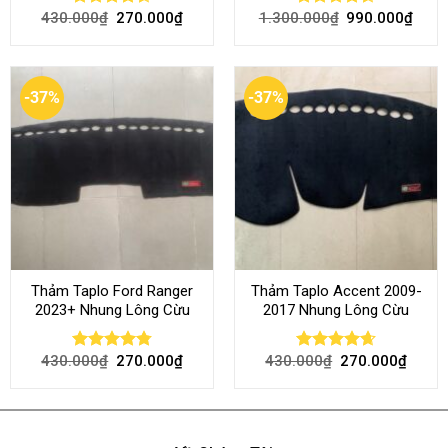
430.000
₫
270.000
₫
1.300.000
₫
990.000
₫
Rated
Rated
4.50
out
4.45
out
of 5
of 5
-37%
-37%
Thảm Taplo Ford Ranger
Thảm Taplo Accent 2009-
2023+ Nhung Lông Cừu
2017 Nhung Lông Cừu
430.000
₫
270.000
₫
430.000
₫
270.000
₫
Rated
4.80
Rated
4.64
out of 5
out of 5