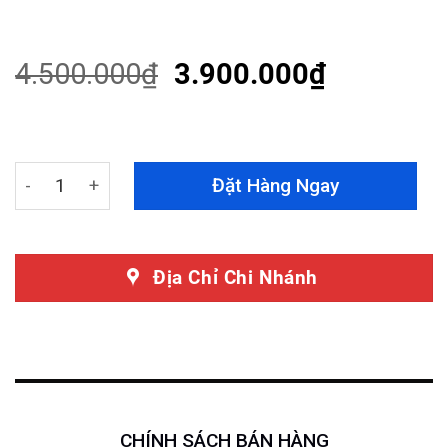
Rated
10
4.50
out
of 5
based on
4.500.000
₫
3.900.000
₫
customer
ratings
Bệ Bước Chân Ford Territory Mẫu MCB quantity
Đặt Hàng Ngay
Địa Chỉ Chi Nhánh
CHÍNH SÁCH BÁN HÀNG