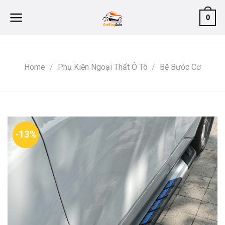
Skip
0
to
content
Home
/
Phụ Kiện Ngoại Thất Ô Tô
/
Bệ Bước Cơ
-13%