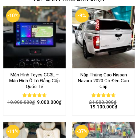
-10%
-9%
Màn Hình Teyes CC3L –
Nắp Thùng Cao Nissan
Màn Hình Ô Tô Đẳng Cấp
Navara 2020 Có Đèn Cao
Quốc Tế
Cấp
10.000.000
₫
9.000.000
₫
21.000.000
₫
Rated
4.68
Rated
4.52
19.100.000
₫
out of 5
out of 5
-11%
-37%