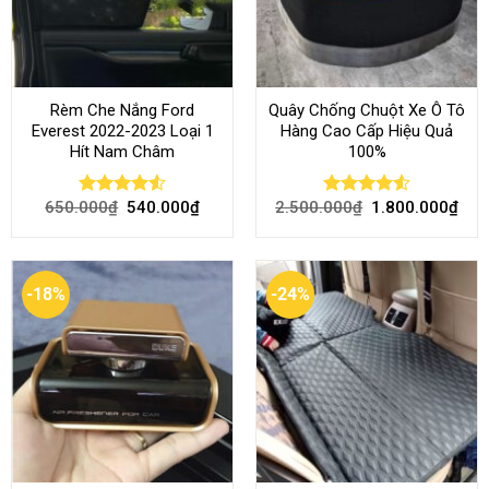
Rèm Che Nắng Ford
Quây Chống Chuột Xe Ô Tô
Everest 2022-2023 Loại 1
Hàng Cao Cấp Hiệu Quả
Hít Nam Châm
100%
650.000
₫
540.000
₫
2.500.000
₫
1.800.000
₫
Rated
4.51
Rated
4.51
out of 5
out of 5
-18%
-24%