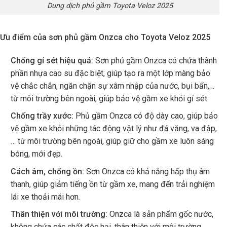
Dung dịch phủ gầm Toyota Veloz 2025
Ưu điểm của sơn phủ gầm Onzca cho Toyota Veloz 2025
Chống gỉ sét hiệu quả:
Sơn phủ gầm Onzca có chứa thành
phần nhựa cao su đặc biệt, giúp tạo ra một lớp màng bảo
vệ chắc chắn, ngăn chặn sự xâm nhập của nước, bụi bẩn,…
từ môi trường bên ngoài, giúp bảo vệ gầm xe khỏi gỉ sét.
Chống trầy xước:
Phủ gầm Onzca có độ dày cao, giúp bảo
vệ gầm xe khỏi những tác động vật lý như đá văng, va đập,
… từ môi trường bên ngoài, giúp giữ cho gầm xe luôn sáng
bóng, mới đẹp.
Cách âm, chống ồn:
Sơn Onzca có khả năng hấp thụ âm
thanh, giúp giảm tiếng ồn từ gầm xe, mang đến trải nghiệm
lái xe thoải mái hơn.
Thân thiện với môi trường:
Onzca là sản phẩm gốc nước,
không chứa các chất độc hại, thân thiện với môi trường.