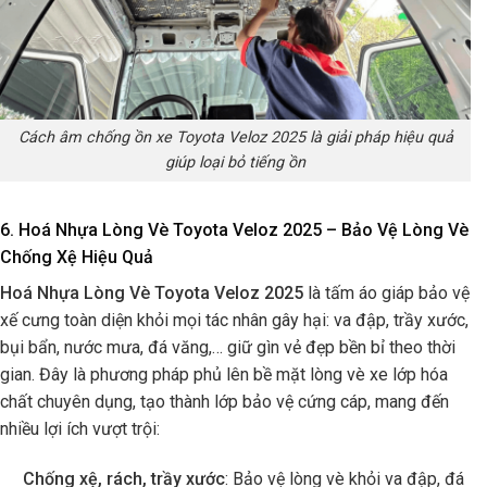
Cách âm chống ồn xe Toyota Veloz 2025 là giải pháp hiệu quả
giúp loại bỏ tiếng ồn
6. Hoá Nhựa Lòng Vè Toyota Veloz 2025 – Bảo Vệ Lòng Vè
Chống Xệ Hiệu Quả
Hoá Nhựa Lòng Vè Toyota Veloz 2025
là tấm áo giáp bảo vệ
xế cưng toàn diện khỏi mọi tác nhân gây hại: va đập, trầy xước,
bụi bẩn, nước mưa, đá văng,… giữ gìn vẻ đẹp bền bỉ theo thời
gian. Đây là phương pháp phủ lên bề mặt lòng vè xe lớp hóa
chất chuyên dụng, tạo thành lớp bảo vệ cứng cáp, mang đến
nhiều lợi ích vượt trội:
Chống xệ, rách, trầy xước
: Bảo vệ lòng vè khỏi va đập, đá