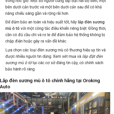
trong hốc gió. Một số người cũng lắp đặt hai bộ đèn, một
bên dưới cản trước và một bên dưới cản sau để có khả
năng chiếu sáng gần và rộng rãi hơn.
Để đảm bảo an toàn và hiệu suất tốt, hãy
lắp đèn sương
mù ô tô
với một công tắc điều khiển riêng biệt. Đồng thời,
cần có đủ cầu chì và rơ le để đảm bảo hệ thống không bị
chập điện hoặc gây ra vấn đề khác.
Lựa chọn các loại đèn sương mù có thương hiệu uy tín và
được nhiều người tin dùng. Xem xét mua và
lắp đặt đèn
sương mù ô tô
tại các cơ sở đáng tin cậy, có chính sách
bảo hành rõ ràng.
Lắp đèn sương mù ô tô chính hãng tại Oroking
Auto