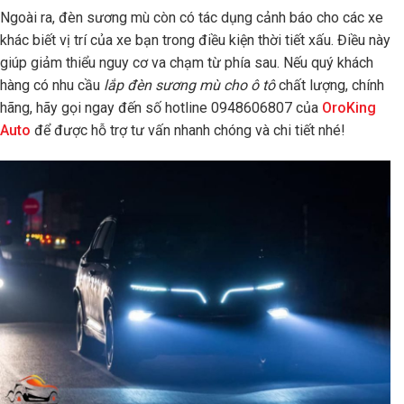
Ngoài ra, đèn sương mù còn có tác dụng cảnh báo cho các xe
khác biết vị trí của xe bạn trong điều kiện thời tiết xấu. Điều này
giúp giảm thiểu nguy cơ va chạm từ phía sau. Nếu quý khách
hàng có nhu cầu
lắp đèn sương mù cho ô tô
chất lượng, chính
hãng, hãy gọi ngay đến số hotline 0948606807 của
OroKing
Auto
để được hỗ trợ tư vấn nhanh chóng và chi tiết nhé!