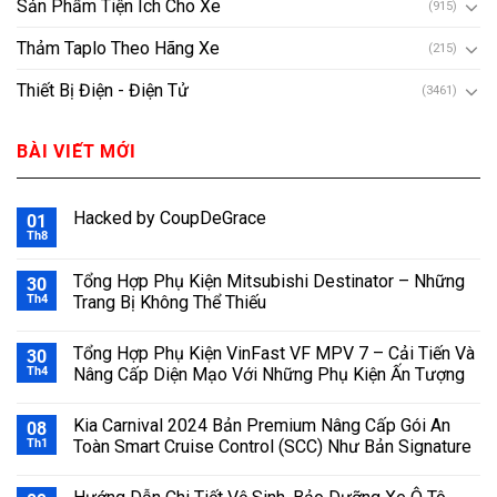
Sản Phẩm Tiện Ích Cho Xe
(915)
Thảm Taplo Theo Hãng Xe
(215)
Thiết Bị Điện - Điện Tử
(3461)
BÀI VIẾT MỚI
Hacked by CoupDeGrace
01
Th8
Tổng Hợp Phụ Kiện Mitsubishi Destinator – Những
30
Th4
Trang Bị Không Thể Thiếu
Tổng Hợp Phụ Kiện VinFast VF MPV 7 – Cải Tiến Và
30
Th4
Nâng Cấp Diện Mạo Với Những Phụ Kiện Ấn Tượng
Kia Carnival 2024 Bản Premium Nâng Cấp Gói An
08
Th1
Toàn Smart Cruise Control (SCC) Như Bản Signature