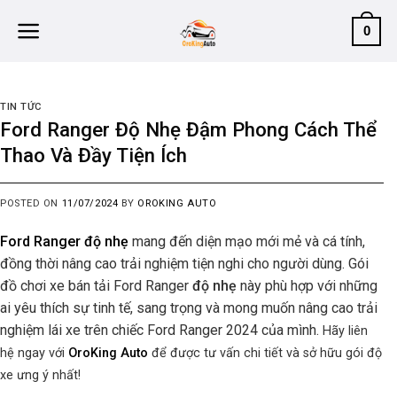
Skip
0
to
content
TIN TỨC
Ford Ranger Độ Nhẹ Đậm Phong Cách Thể
Thao Và Đầy Tiện Ích
POSTED ON
11/07/2024
BY
OROKING AUTO
Ford Ranger độ nhẹ
mang đến diện mạo mới mẻ và cá tính,
đồng thời nâng cao trải nghiệm tiện nghi cho người dùng. Gói
đồ chơi xe bán tải Ford Ranger
độ nhẹ
này phù hợp với những
ai yêu thích sự tinh tế, sang trọng và mong muốn nâng cao trải
nghiệm lái xe trên chiếc Ford Ranger 2024 của mình.
Hãy liên
hệ ngay với
OroKing Auto
để được tư vấn chi tiết và sở hữu gói độ
xe ưng ý nhất!