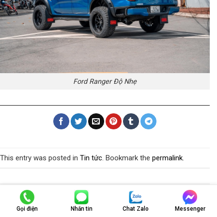
Ford Ranger Độ Nhẹ
This entry was posted in
Tin tức
. Bookmark the
permalink
.
Trả lời
Gọi điện
Nhắn tin
Chat Zalo
Messenger
Email của bạn sẽ không được hiển thị công khai.
Các