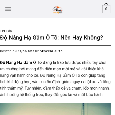
Skip
0
to
content
TIN TỨC
Độ Nâng Hạ Gầm Ô Tô: Nên Hay Không?
POSTED ON
12/06/2024
BY
OROKING AUTO
Độ Nâng Hạ Gầm Ô Tô
đang là trào lưu được nhiều tay chơi
ưa chuộng bởi mang đến diện mạo mới mẻ và cải thiện khả
năng vận hành cho xe. Độ Nâng Hạ Gầm Ô Tô còn giúp tăng
tính khí động học, vào cua ổn định, giảm nguy cơ lật xe và tăng
tính thẩm mỹ. Tuy nhiên, gầm thấp dễ va chạm, lốp mòn nhanh,
ảnh hưởng hệ thống treo, thay đổi góc lái và mất bảo hành.