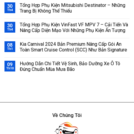
Tổng Hợp Phụ Kiện Mitsubishi Destinator – Những
30
Th4
Trang Bị Không Thể Thiếu
Tổng Hợp Phụ Kiện VinFast VF MPV 7 – Cải Tiến Và
30
Th4
Nâng Cấp Diện Mạo Với Những Phụ Kiện Ấn Tượng
Kia Carnival 2024 Bản Premium Nâng Cấp Gói An
08
Th1
Toàn Smart Cruise Control (SCC) Như Bản Signature
Hướng Dẫn Chi Tiết Vệ Sinh, Bảo Dưỡng Xe Ô Tô
09
Th10
Đúng Chuẩn Mùa Mưa Bão
Về Chúng Tôi