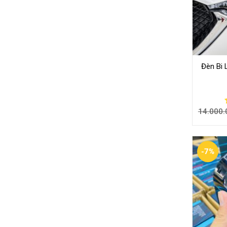
Đèn Bi
14.000.
-7%