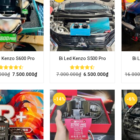
d Kenzo S600 Pro
Bi Led Kenzo S500 Pro
Bi 
000
₫
7.500.000
₫
7.000.000
₫
6.500.000
₫
16.000
Rated
Rated
4.44
out
4.46
out
of 5
of 5
-14%
-6%