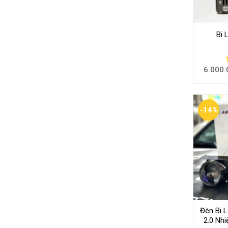
Bi 
6.000.
-14%
Đèn Bi L
2.0 Nh