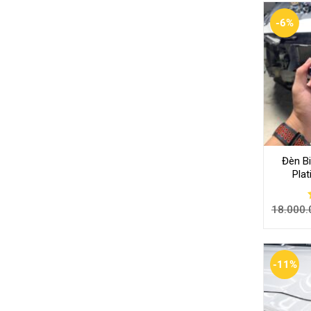
-6%
Đèn B
Pla
18.000.
-11%