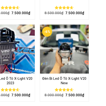
.000
₫
7.500.000
₫
8.500.000
₫
7.500.000
₫
Rated
Rated
4.52
4.46
out
out of 5
of 5
-6%
Led Ô Tô X-Light V20
Đèn Bi Led Ô Tô X-Light V20
2023
New
.000
₫
7.500.000
₫
8.000.000
₫
7.500.000
₫
Rated
Rated
4.50
out
4.45
out
of 5
of 5