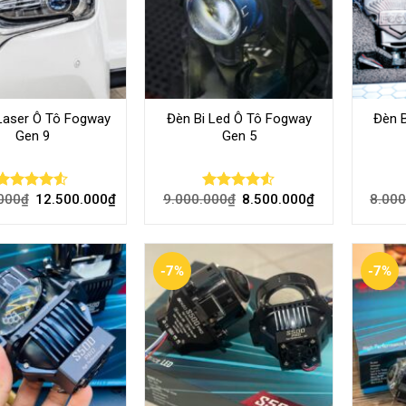
 Laser Ô Tô Fogway
Đèn Bi Led Ô Tô Fogway
Đèn 
Gen 9
Gen 5
000
₫
12.500.000
₫
9.000.000
₫
8.500.000
₫
8.000
Rated
Rated
4.50
out
4.48
out
of 5
of 5
-7%
-7%