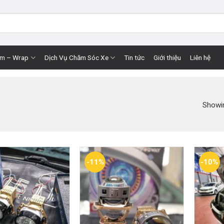
im – Wrap
Dịch Vụ Chăm Sóc Xe
Tin tức
Giới thiệu
Liên hệ
Showi
-11%
-10%