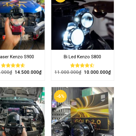
Laser Kenzo S900
Bi Led Kenzo S800
.000
₫
14.500.000
₫
11.000.000
₫
10.000.000
₫
Rated
4.52
Rated
out of 5
4.43
out
of 5
-6%