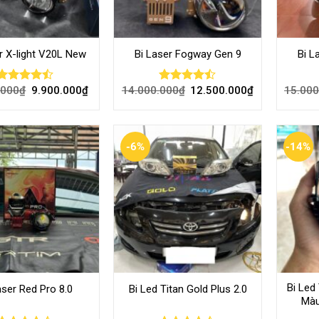
r X-light V20L New
Bi Laser Fogway Gen 9
Bi L
.000
₫
9.900.000
₫
14.000.000
₫
12.500.000
₫
15.000
Rated
Rated
4.46
out
4.46
out
of 5
of 5
-6%
-14%
Bi Led 
aser Red Pro 8.0
Bi Led Titan Gold Plus 2.0
Màu