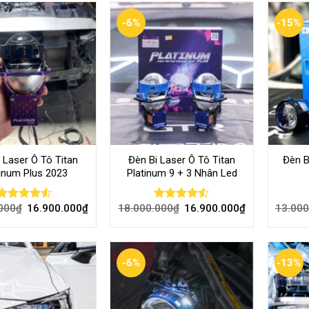
-6%
-15%
i Laser Ô Tô Titan
Đèn Bi Laser Ô Tô Titan
Đèn B
tinum Plus 2023
Platinum 9 + 3 Nhân Led
000
₫
16.900.000
₫
18.000.000
₫
16.900.000
₫
13.000
Rated
Rated
4.50
out
4.50
out
of 5
of 5
-6%
-13%