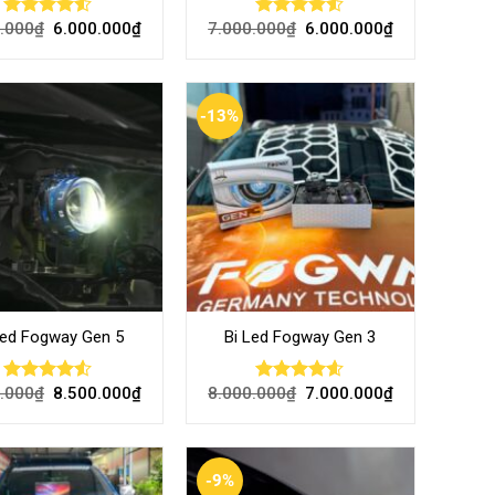
.000
₫
6.000.000
₫
7.000.000
₫
6.000.000
₫
Rated
Rated
4.48
out
4.46
out
of 5
of 5
-13%
Led Fogway Gen 5
Bi Led Fogway Gen 3
.000
₫
8.500.000
₫
8.000.000
₫
7.000.000
₫
Rated
Rated
4.52
4.48
out
out of 5
of 5
-9%