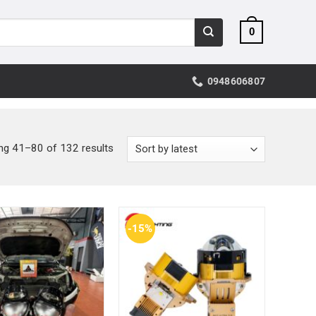
0
0948606807
ng 41–80 of 132 results
-15%