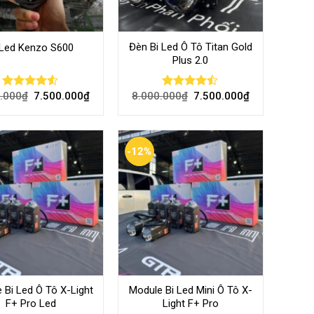
Đèn Bi Led Ô Tô Titan Gold
 Led Kenzo S600
Plus 2.0
.000
₫
7.500.000
₫
8.000.000
₫
7.500.000
₫
Rated
Rated
4.48
out
4.44
out
of 5
of 5
-12%
 Bi Led Ô Tô X-Light
Module Bi Led Mini Ô Tô X-
F+ Pro Led
Light F+ Pro