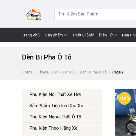
Skip
to
Search
for:
content
Trang chủ
Sản phẩm
Thiết Bị Điện – Điện Tử
Dán Ph
Đèn Bi Pha Ô Tô
Home
/
Thiết Bị Điện - Điện Tử
/
Đèn Bi Pha Ô Tô
/
Page 2
Phụ Kiện Nội Thất Xe Hơi
-10%
Sản Phẩm Tiện Ích Cho Xe
Phụ Kiện Ngoại Thất Ô Tô
Phụ Kiện Theo Hãng Xe