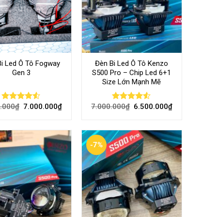
Bi Led Ô Tô Fogway
Đèn Bi Led Ô Tô Kenzo
Gen 3
S500 Pro – Chip Led 6+1
Size Lớn Mạnh Mẽ
.000
₫
7.000.000
₫
7.000.000
₫
6.500.000
₫
Rated
Rated
4.48
out
4.48
out
of 5
of 5
-7%