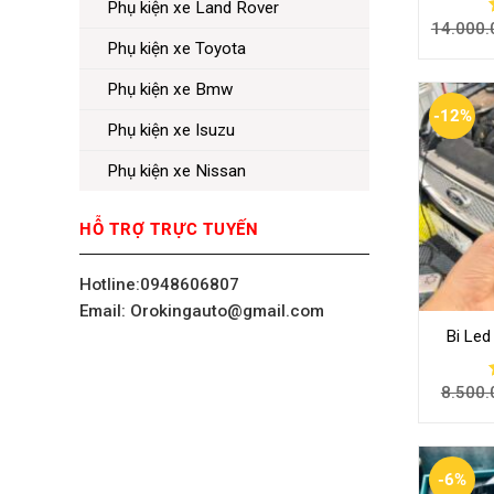
Phụ kiện xe Land Rover
14.000.
Phụ kiện xe Toyota
Phụ kiện xe Bmw
-12%
Phụ kiện xe Isuzu
Phụ kiện xe Nissan
HỖ TRỢ TRỰC TUYẾN
Hotline:0948606807
Email: Orokingauto@gmail.com
Bi Led
8.500.
-6%