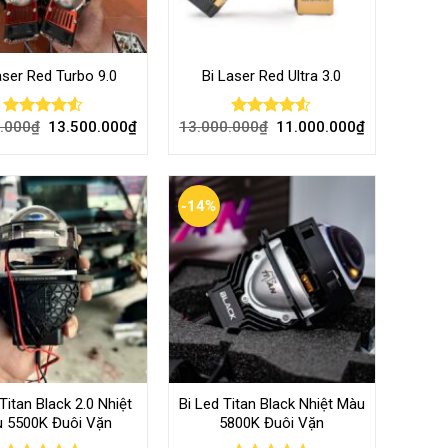
aser Red Turbo 9.0
Bi Laser Red Ultra 3.0
.000
₫
13.500.000
₫
13.000.000
₫
11.000.000
₫
Rated
Rated
4.46
out
4.48
out
of 5
of 5
-14%
Titan Black 2.0 Nhiệt
Bi Led Titan Black Nhiệt Màu
 5500K Đuôi Vặn
5800K Đuôi Vặn