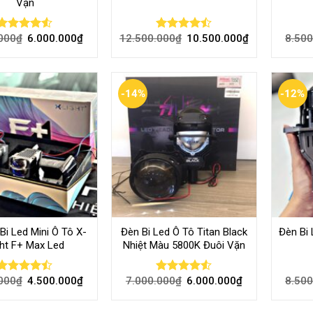
Vặn
000
₫
6.000.000
₫
12.500.000
₫
10.500.000
₫
8.500
Rated
Rated
4.50
out
4.43
out
of 5
of 5
-14%
-12%
Bi Led Mini Ô Tô X-
Đèn Bi Led Ô Tô Titan Black
Đèn Bi 
ght F+ Max Led
Nhiệt Màu 5800K Đuôi Vặn
000
₫
4.500.000
₫
7.000.000
₫
6.000.000
₫
8.500
Rated
Rated
4.45
out
4.48
out
of 5
of 5