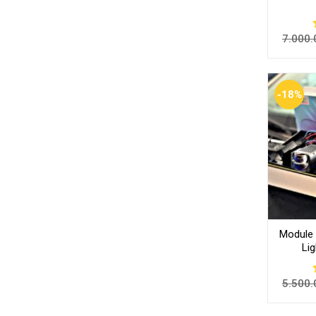
7.000.
-18%
Module 
Li
5.500.