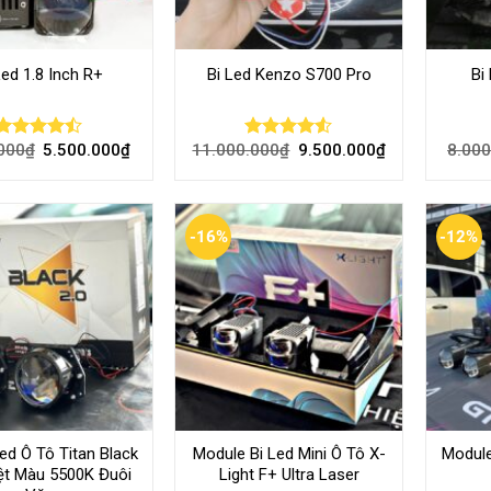
Led 1.8 Inch R+
Bi Led Kenzo S700 Pro
Bi
000
₫
5.500.000
₫
11.000.000
₫
9.500.000
₫
8.000
Rated
Rated
4.46
out
4.50
out
of 5
of 5
-16%
-12%
ed Ô Tô Titan Black
Module Bi Led Mini Ô Tô X-
Module
iệt Màu 5500K Đuôi
Light F+ Ultra Laser