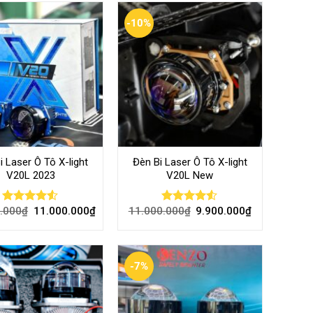
-10%
i Laser Ô Tô X-light
Đèn Bi Laser Ô Tô X-light
V20L 2023
V20L New
.000
₫
11.000.000
₫
11.000.000
₫
9.900.000
₫
Rated
Rated
4.46
out
4.50
out
of 5
of 5
-7%