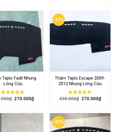
out of 5
4.50
out
of 5
-37%
 Taplo Fadil Nhung
Thảm Taplo Escape 2009-
Lông Cừu
2012 Nhung Lông Cừu
.000
₫
270.000
₫
430.000
₫
270.000
₫
Rated
4.67
Rated
4.67
out of 5
out of 5
-37%