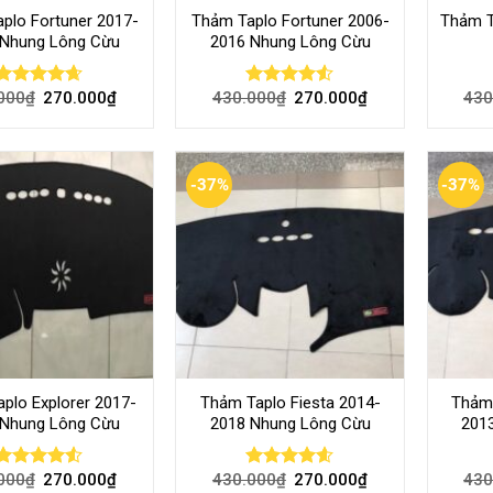
plo Fortuner 2017-
Thảm Taplo Fortuner 2006-
Thảm T
 Nhung Lông Cừu
2016 Nhung Lông Cừu
000
₫
270.000
₫
430.000
₫
270.000
₫
430
Rated
4.62
Rated
out of 5
4.50
out
of 5
-37%
-37%
plo Explorer 2017-
Thảm Taplo Fiesta 2014-
Thảm 
 Nhung Lông Cừu
2018 Nhung Lông Cừu
201
000
₫
270.000
₫
430.000
₫
270.000
₫
430
Rated
Rated
4.57