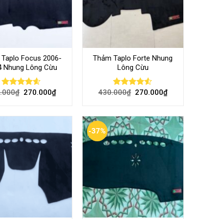
Taplo Focus 2006-
Thảm Taplo Forte Nhung
4 Nhung Lông Cừu
Lông Cừu
.000
₫
270.000
₫
430.000
₫
270.000
₫
Rated
4.57
Rated
out of 5
4.47
out
of 5
-37%