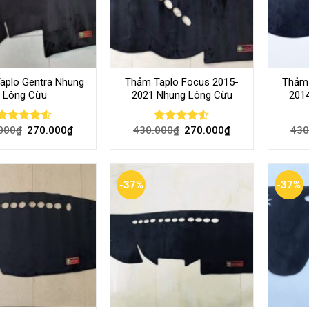
aplo Gentra Nhung
Thảm Taplo Focus 2015-
Thảm 
Lông Cừu
2021 Nhung Lông Cừu
201
000
₫
270.000
₫
430.000
₫
270.000
₫
430
Rated
Rated
4.50
out
4.50
out
of 5
of 5
-37%
-37%