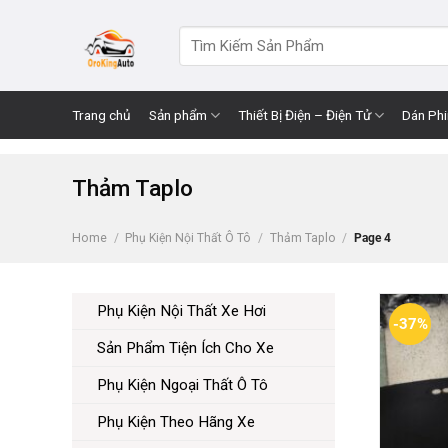
Skip
to
Search
for:
content
Trang chủ
Sản phẩm
Thiết Bị Điện – Điện Tử
Dán Ph
Thảm Taplo
Home
/
Phụ Kiện Nội Thất Ô Tô
/
Thảm Taplo
/
Page 4
Phụ Kiện Nội Thất Xe Hơi
-37%
Sản Phẩm Tiện Ích Cho Xe
Phụ Kiện Ngoại Thất Ô Tô
Phụ Kiện Theo Hãng Xe