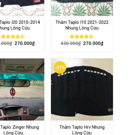
aplo I20 2010-2014
Thảm Taplo I10 2021-2022
hung Lông Cừu
Nhung Lông Cừu
.000
₫
270.000
₫
430.000
₫
270.000
₫
Rated
Rated
4.43
out
4.42
out
of 5
of 5
-37%
Taplo Zinger Nhung
Thảm Taplo Hrv Nhung
Lông Cừu
Lông Cừu