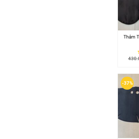
Thảm T
430.
-37%