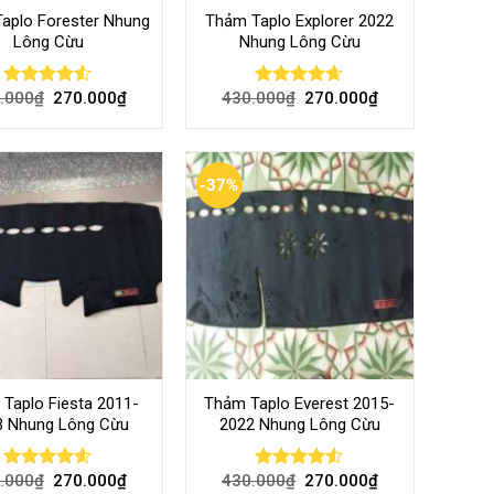
aplo Forester Nhung
Thảm Taplo Explorer 2022
Lông Cừu
Nhung Lông Cừu
.000
₫
270.000
₫
430.000
₫
270.000
₫
Rated
Rated
4.60
4.50
out
out of 5
of 5
-37%
Taplo Fiesta 2011-
Thảm Taplo Everest 2015-
3 Nhung Lông Cừu
2022 Nhung Lông Cừu
.000
₫
270.000
₫
430.000
₫
270.000
₫
Rated
4.57
Rated