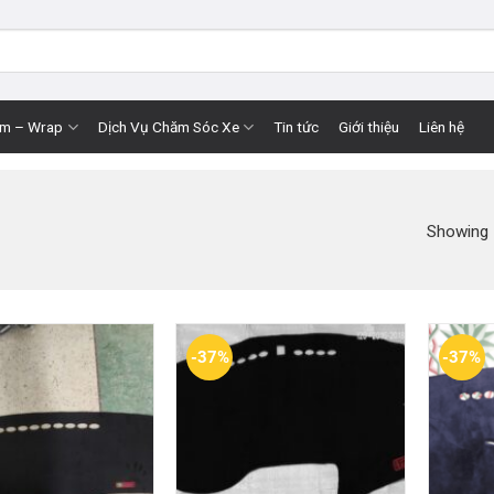
im – Wrap
Dịch Vụ Chăm Sóc Xe
Tin tức
Giới thiệu
Liên hệ
Showing 
-37%
-37%