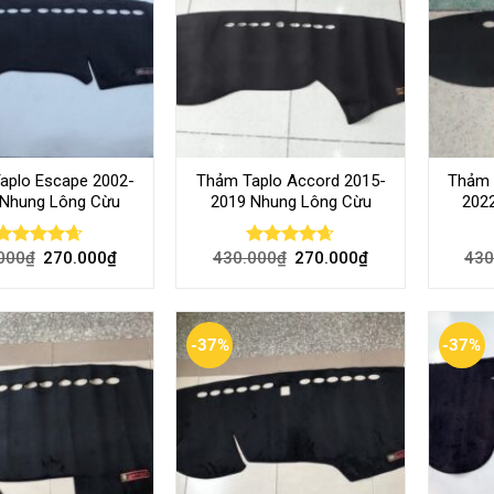
aplo Escape 2002-
Thảm Taplo Accord 2015-
Thảm 
 Nhung Lông Cừu
2019 Nhung Lông Cừu
202
000
₫
270.000
₫
430.000
₫
270.000
₫
430
Rated
4.63
Rated
4.60
out of 5
out of 5
-37%
-37%