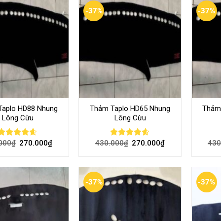
-37%
-37%
Taplo HD88 Nhung
Thảm Taplo HD65 Nhung
Thảm
Lông Cừu
Lông Cừu
000
₫
270.000
₫
430.000
₫
270.000
₫
430
Rated
4.54
Rated
4.54
out of 5
out of 5
-37%
-37%