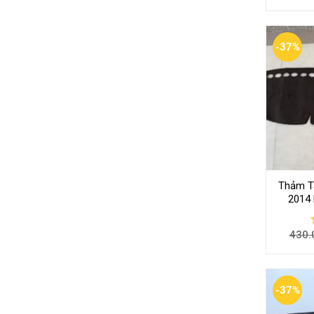
-37%
Thảm Ta
2014
430.
-37%