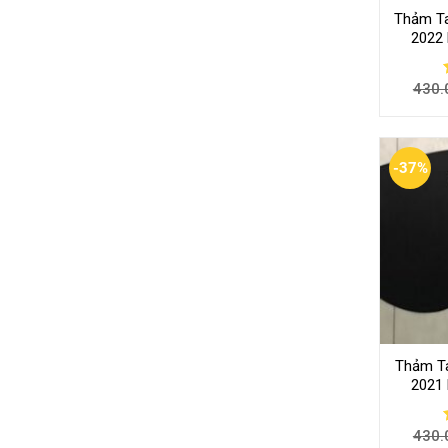
Thảm Ta
2022
430.
-37%
Thảm Ta
2021
430.