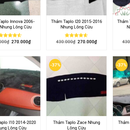
aplo Innova 2006-
Thảm Taplo I20 2015-2016
Thảm T
 Nhung Lông Cừu
Nhung Lông Cừu
N
000
₫
270.000
₫
430.000
₫
270.000
₫
430
Rated
Rated
4.58
4.50
out
out of 5
of 5
-37%
-37%
plo I10 2014-2020
Thảm Taplo Zace Nhung
Thảm 
ung Lông Cừu
Lông Cừu