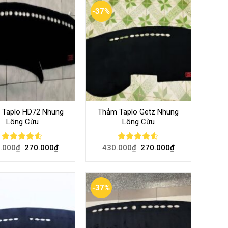
-37%
 Taplo HD72 Nhung
Thảm Taplo Getz Nhung
Lông Cừu
Lông Cừu
.000
₫
270.000
₫
430.000
₫
270.000
₫
Rated
Rated
4.50
out
4.50
out
of 5
of 5
-37%