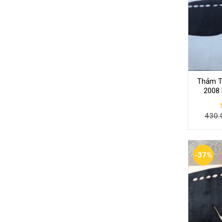
Thảm T
2008
430.
-37%