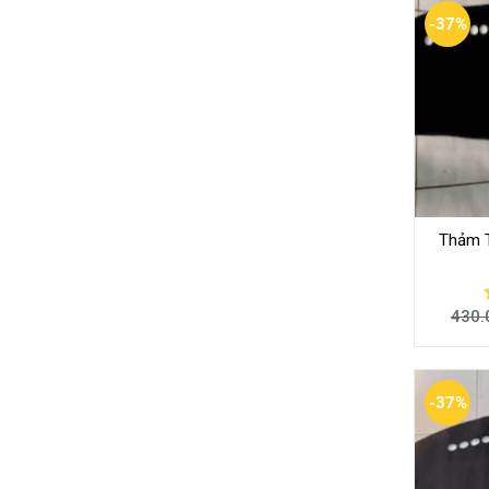
-37%
Thảm 
430.
-37%