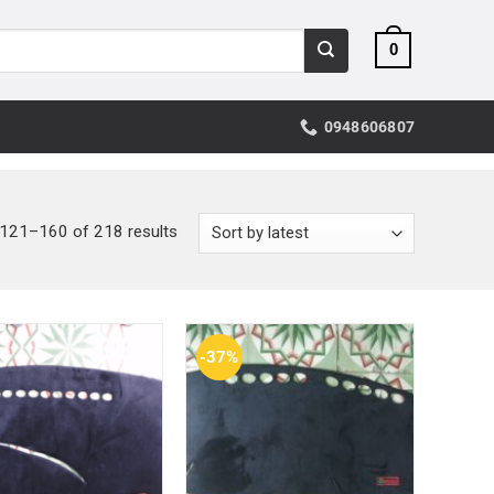
0
0948606807
121–160 of 218 results
-37%