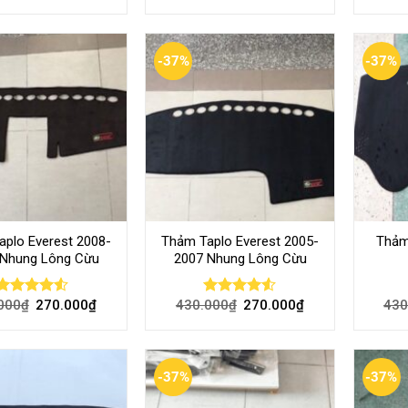
4.50
out
out of 5
of 5
-37%
-37%
plo Everest 2008-
Thảm Taplo Everest 2005-
Thảm
 Nhung Lông Cừu
2007 Nhung Lông Cừu
000
₫
270.000
₫
430.000
₫
270.000
₫
430
Rated
Rated
4.50
out
4.47
out
of 5
of 5
-37%
-37%