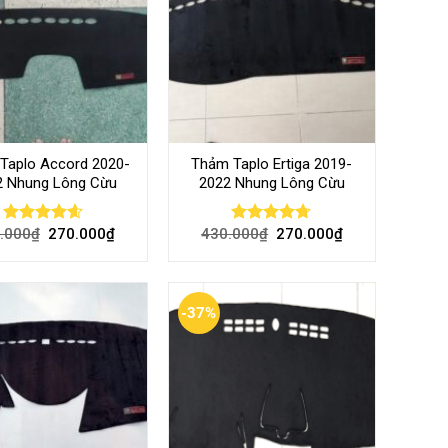
Taplo Accord 2020-
Thảm Taplo Ertiga 2019-
2 Nhung Lông Cừu
2022 Nhung Lông Cừu
.000
₫
270.000
₫
430.000
₫
270.000
₫
Rated
4.54
Rated
4.64
out of 5
out of 5
-37%