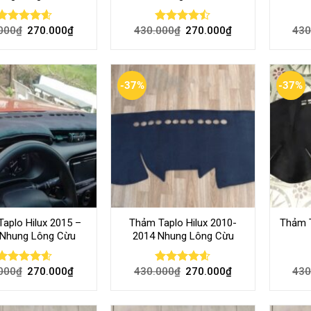
000
₫
270.000
₫
430.000
₫
270.000
₫
430
Rated
4.54
Rated
out of 5
4.45
out
of 5
-37%
-37%
aplo Hilux 2015 –
Thảm Taplo Hilux 2010-
Thảm T
 Nhung Lông Cừu
2014 Nhung Lông Cừu
000
₫
270.000
₫
430.000
₫
270.000
₫
430
Rated
4.54
Rated
4.54
out of 5
out of 5