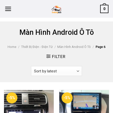
Skip
0
to
content
Màn Hình Android Ô Tô
Home
/
Thiết Bị Điện - Điện Tử
/
Màn Hình Android Ô Tô
/
Page 6
FILTER
-5%
-5%