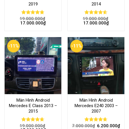
2019
2014
19.000.000
₫
19.000.000
₫
Rated
4.68
Rated
4.55
17.000.000
₫
17.000.000
₫
out of 5
out of 5
-11%
-11%
Màn Hình Android
Màn Hình Android
Mercedes E Class 2013 –
Mercedes E240 2003 –
2015
2007
19.000.000
₫
7.000.000
₫
6.200.000
₫
Rated
4.62
Rated
4.62