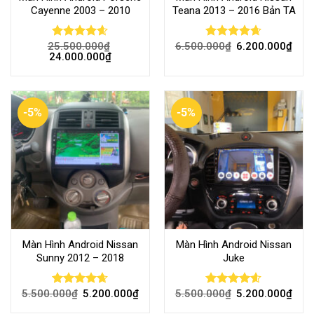
Cayenne 2003 – 2010
Teana 2013 – 2016 Bản TA
25.500.000
₫
6.500.000
₫
6.200.000
₫
Rated
4.60
Rated
4.63
24.000.000
₫
out of 5
out of 5
-5%
-5%
Màn Hình Android Nissan
Màn Hình Android Nissan
Sunny 2012 – 2018
Juke
5.500.000
₫
5.200.000
₫
5.500.000
₫
5.200.000
₫
Rated
4.63
Rated
4.56
out of 5
out of 5