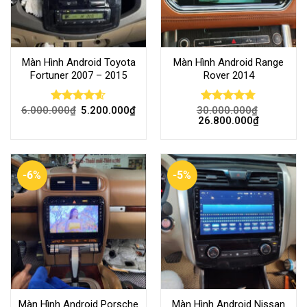
Màn Hình Android Toyota
Màn Hình Android Range
Fortuner 2007 – 2015
Rover 2014
6.000.000
₫
5.200.000
₫
30.000.000
₫
Rated
4.59
Rated
4.73
26.800.000
₫
out of 5
out of 5
-6%
-5%
Màn Hình Android Porsche
Màn Hình Android Nissan