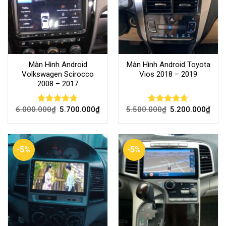
Màn Hình Android
Màn Hình Android Toyota
Volkswagen Scirocco
Vios 2018 – 2019
2008 – 2017
6.000.000
₫
5.700.000
₫
5.500.000
₫
5.200.000
₫
Rated
4.69
Rated
4.63
out of 5
out of 5
-5%
-5%