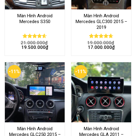
Màn Hình Android
Màn Hình Android
Mercedes S350
Mercedes GLC300 2015 –
2019
21.000.000
₫
19.000.000
₫
Rated
4.59
Rated
4.62
19.500.000
₫
17.000.000
₫
out of 5
out of 5
-11%
-11%
Màn Hình Android
Màn Hình Android
Mercedes GLC250 2015 –
Mercedes GLA 2011 –