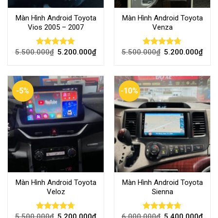
Màn Hình Android Toyota
Màn Hình Android Toyota
Vios 2005 – 2007
Venza
5.500.000
₫
5.200.000
₫
5.500.000
₫
5.200.000
₫
Rated
4.78
Rated
4.69
out of 5
out of 5
-5%
-10%
Màn Hình Android Toyota
Màn Hình Android Toyota
Veloz
Sienna
5.500.000
₫
5.200.000
₫
6.000.000
₫
5.400.000
₫
Rated
4.67
Rated
4.67