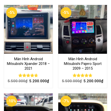
-5%
-5%
Màn Hình Android
Màn Hình Android
Mitsubishi Xpander 2018 –
Mitsubishi Pajero Sport
2021
2009 – 2015
5.500.000
₫
5.200.000
₫
5.500.000
₫
5.200.000
₫
Rated
4.62
Rated
4.71
out of 5
out of 5
-10%
-7%