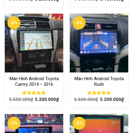
out of 5
out of 5
-5%
-5%
Màn Hình Android Toyota
Màn Hình Android Toyota
Camry 2014 – 2016
Rush
5.500.000
₫
5.200.000
₫
5.500.000
₫
5.200.000
₫
Rated
4.74
Rated
4.64
out of 5
out of 5
-5%
-5%