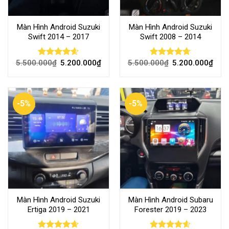
Màn Hình Android Suzuki
Màn Hình Android Suzuki
Swift 2014 – 2017
Swift 2008 – 2014
5.500.000
₫
5.200.000
₫
5.500.000
₫
5.200.000
₫
Rated
4.59
Rated
4.71
out of 5
out of 5
-5%
-5%
Màn Hình Android Suzuki
Màn Hình Android Subaru
Ertiga 2019 – 2021
Forester 2019 – 2023