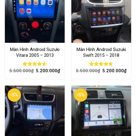
Màn Hình Android Suzuki
Màn Hình Android Suzuki
Vitara 2005 – 2013
Swift 2015 – 2018
5.500.000
₫
5.200.000
₫
5.500.000
₫
5.200.000
₫
Rated
4.60
Rated
4.65
out of 5
out of 5
-5%
-5%