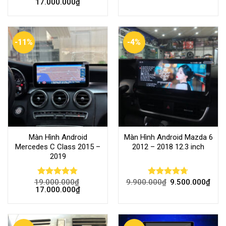
17.000.000
₫
out of 5
out of 5
-11%
-4%
Màn Hình Android
Màn Hình Android Mazda 6
Mercedes C Class 2015 –
2012 – 2018 12.3 inch
2019
19.000.000
₫
9.900.000
₫
9.500.000
₫
Rated
4.77
Rated
4.72
17.000.000
₫
out of 5
out of 5