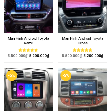
Màn Hình Android Toyota
Màn Hình Android Toyota
Raize
Cross
5.500.000
₫
5.200.000
₫
5.500.000
₫
5.200.000
₫
Rated
4.68
Rated
4.61
out of 5
out of 5
-5%
-5%