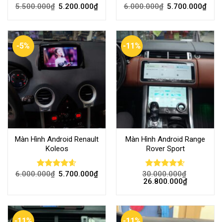
5.500.000
₫
5.200.000
₫
6.000.000
₫
5.700.000
₫
Rated
4.64
Rated
4.56
out of 5
out of 5
-5%
-11%
Màn Hình Android Renault
Màn Hình Android Range
Koleos
Rover Sport
6.000.000
₫
5.700.000
₫
30.000.000
₫
Rated
4.56
Rated
4.56
26.800.000
₫
out of 5
out of 5
-11%
-11%