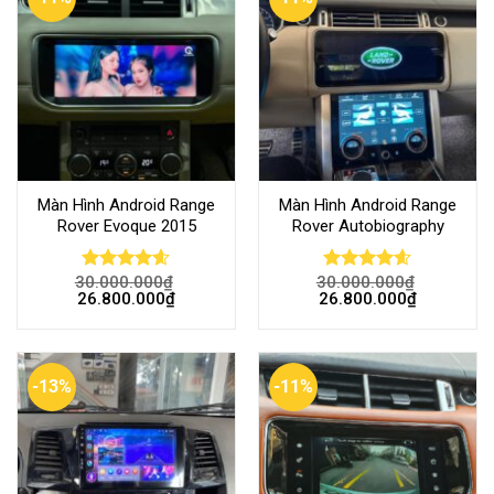
Màn Hình Android Range
Màn Hình Android Range
Rover Evoque 2015
Rover Autobiography
30.000.000
₫
30.000.000
₫
Rated
4.60
Rated
4.54
26.800.000
₫
26.800.000
₫
out of 5
out of 5
-13%
-11%