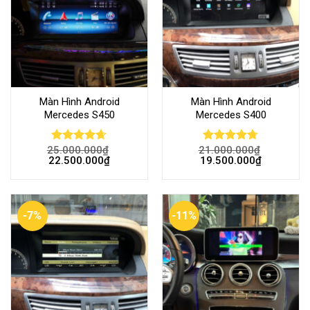
Màn Hình Android
Màn Hình Android
Mercedes S450
Mercedes S400
25.000.000
₫
21.000.000
₫
Rated
4.61
Rated
4.68
22.500.000
₫
19.500.000
₫
out of 5
out of 5
-7%
-11%