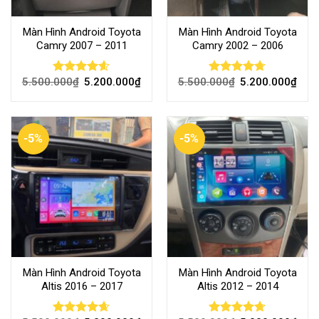
Màn Hình Android Toyota
Màn Hình Android Toyota
Camry 2007 – 2011
Camry 2002 – 2006
5.500.000
₫
5.200.000
₫
5.500.000
₫
5.200.000
₫
Rated
4.59
Rated
4.70
out of 5
out of 5
-5%
-5%
Màn Hình Android Toyota
Màn Hình Android Toyota
Altis 2016 – 2017
Altis 2012 – 2014